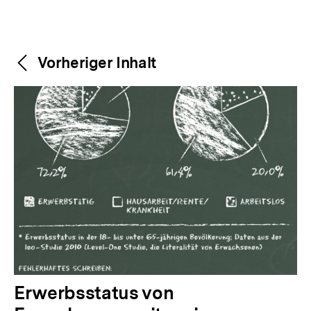
Weitere
Content-
Vorheriger Inhalt
Navigation
Inhalte
V
Erwerbsstatus von