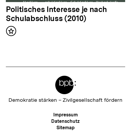
:
N
Politisches Interesse je nach
ä
Schulabschluss (2010)
c
Inhalt
h
merken
s
t
e
r
Meta-
I
Links
n
h
Zur
Demokratie stärken –
Zivilgesellschaft fördern
Startseite
a
der
Meta-
Impressum
l
bpb
Navigation
Datenschutz
t
Sitemap