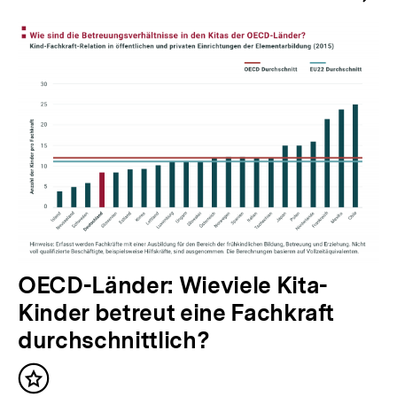
r
i
g
e
r
I
n
h
a
l
t
N
OECD-Länder: Wieviele Kita-
:
ä
Kinder betreut eine Fachkraft
c
durchschnittlich?
h
Inhalt
s