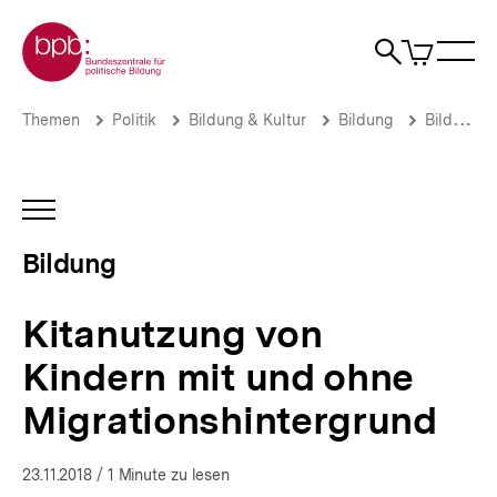
Direkt
Zur Startseite der bpb
zum
0
Artikel
Sho
Seiteninhalt
im
Naviga
Suche
springen
War
öffne
öffnen
öff
Pfadnavigation
Kitanutzung
Brotkrümelnavigation
Themen
Politik
Bildung & Kultur
Bildung
Bildung
von
Kindern
mit
und
INHALTSNAVIGATION
ohne
ÖFFNEN
Migrationshintergrund
Bildung
|
Bildung
|
Kitanutzung von
bpb.de
Kindern mit und ohne
Migrationshintergrund
23.11.2018
/ 1 Minute zu lesen