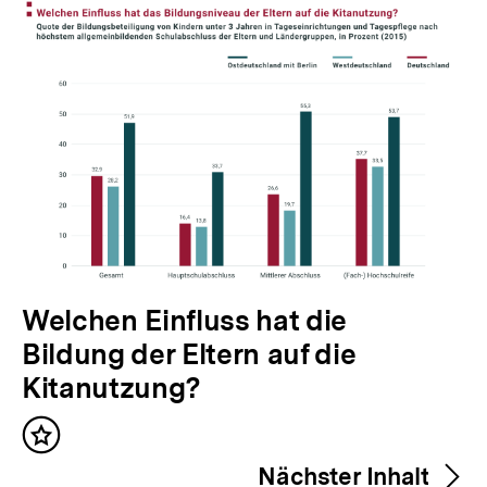
Inhalte
V
Welchen Einfluss hat die
o
Bildung der Eltern auf die
r
Kitanutzung?
h
Inhalt
e
merken
Nächster Inhalt