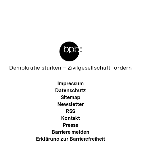
merken
t
e
r
I
Meta-
n
Links
h
a
Zur
Demokratie stärken –
Zivilgesellschaft fördern
Startseite
l
der
Meta-
Impressum
t
bpb
Navigation
Datenschutz
:
Sitemap
Newsletter
RSS
Kontakt
Presse
Barriere melden
Erklärung zur Barrierefreiheit