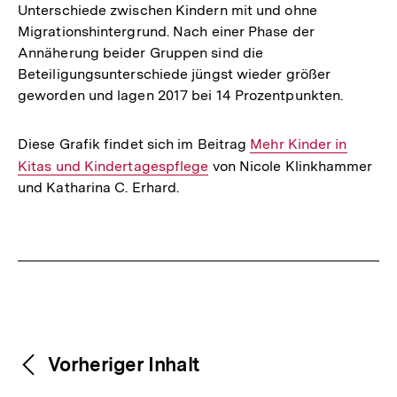
Unterschiede zwischen Kindern mit und ohne
Migrationshintergrund. Nach einer Phase der
Annäherung beider Gruppen sind die
Beteiligungsunterschiede jüngst wieder größer
geworden und lagen 2017 bei 14 Prozentpunkten.
Diese Grafik findet sich im Beitrag
Interner
Mehr Kinder in
Kitas und Kindertagespflege
von Nicole Klinkhammer
Link:
und Katharina C. Erhard.
Fussnoten
Weitere
Content-
Vorheriger Inhalt
Navigation