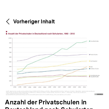
Weitere
Content-
Vorheriger Inhalt
Navigation
Inhalte
V
Anzahl der Privatschulen in