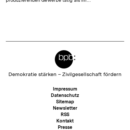
produzierenden Gewerbe tätig als im…
Meta-
Links
Zur
Demokratie stärken –
Zivilgesellschaft fördern
Startseite
der
Meta-
Impressum
bpb
Navigation
Datenschutz
Sitemap
Newsletter
RSS
Kontakt
Presse