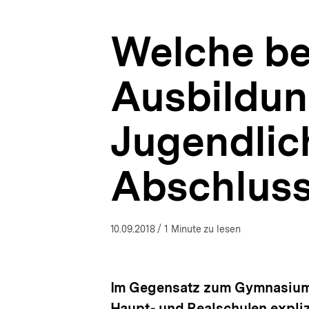
(MSA)?
a
|
t
Bildung
Welche be
i
|
o
bpb.de
n
Ausbildu
Jugendlic
Abschlus
10.09.2018
/ 1 Minute zu lesen
Im Gegensatz zum Gymnasium, 
Haupt- und Realschulen expliz