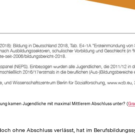
dung kamen Jugendliche mit maximal Mittlerem Abschluss unter? (
Int
Gra
Lin
doch ohne Abschluss verlässt, hat im Berufsbildungs