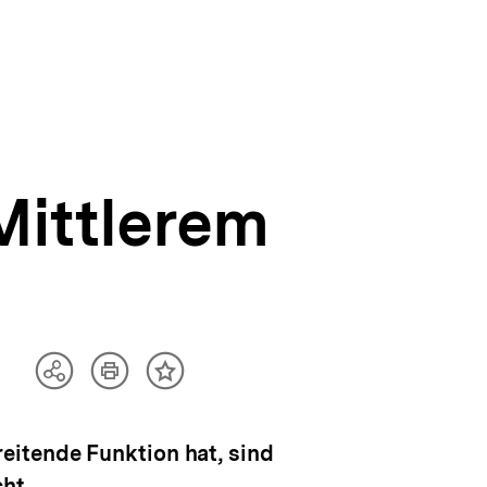
Mittlerem
Artikel
Teilen
Inhalt
drucken
Optionen
merken
anzeigen
eitende Funktion hat, sind
ht.