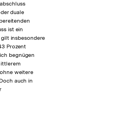
labschluss
oder duale
rbereitenden
s ist ein
 gilt insbesondere
43 Prozent
eich begnügen
ittlerem
 ohne weitere
 Doch auch in
r