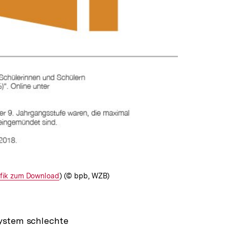
erner
fik zum Download
) (© bpb, WZB)
k:
system schlechte