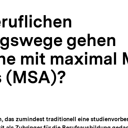
ruflichen
ngswege gehen
he mit maximal 
s (MSA)?
das zumindest traditionell eine studienvorber
it als Zubringer für die Berufsausbildung gedac