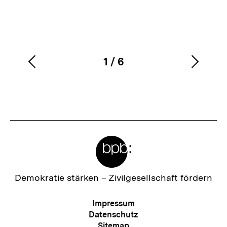
1
/
6
Vorherigen
Nächs
Karussellinhalt
von
Inhalt
Inhalt
anzeigen
anzei
Meta-
Links
Zur
Demokratie stärken –
Zivilgesellschaft fördern
Startseite
der
Meta-
Impressum
bpb
Navigation
Datenschutz
Sitemap