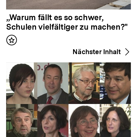
V
„Warum fällt es so schwer,
o
Schulen vielfältiger zu machen?"
r
Inhalt
h
merken
Nächster Inhalt
e
r
i
g
e
r
I
n
h