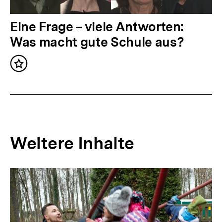
a
l
N
Eine Frage – viele Antworten:
t
ä
Was macht gute Schule aus?
:
c
Inhalt
h
merken
s
t
e
r
Weitere Inhalte
I
n
Inhaltskarousell
Inhaltskarussell
h
für
überspringen
weitere
a
Inhalte
l