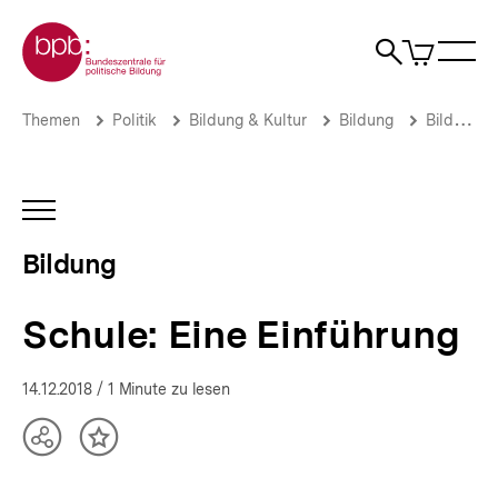
Direkt
Zur Startseite der bpb
zum
0
Artikel
Sho
Seiteninhalt
im
Naviga
Suche
springen
War
öffne
öffnen
öff
Pfadnavigation
Schule:
Brotkrümelnavigation
Themen
Politik
Bildung & Kultur
Bildung
Bildung
Eine
Einführung
|
Bildung
INHALTSNAVIGATION
|
ÖFFNEN
bpb.de
Bildung
Schule: Eine Einführung
14.12.2018
/ 1 Minute zu lesen
Teilen
Inhalt
Optionen
merken
anzeigen