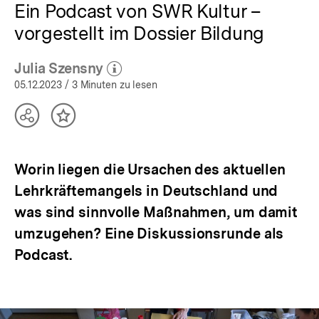
Ein Podcast von SWR Kultur –
vorgestellt im Dossier Bildung
Julia Szensny
(Mehr zum Autor)
öffnen
05.12.2023
/ 3 Minuten zu lesen
Teilen
Inhalt
Optionen
merken
anzeigen
Worin liegen die Ursachen des aktuellen
Lehrkräftemangels in Deutschland und
was sind sinnvolle Maßnahmen, um damit
umzugehen? Eine Diskussionsrunde als
Podcast.