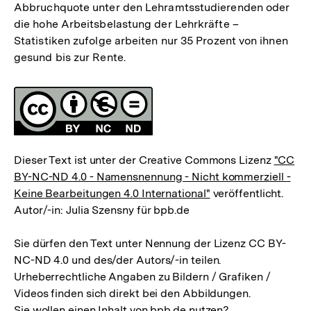
Abbruchquote unter den Lehramtsstudierenden oder
die hohe Arbeitsbelastung der Lehrkräfte –
Statistiken zufolge arbeiten nur 35 Prozent von ihnen
gesund bis zur Rente.
Fussnoten
Lizenz
Dieser Text ist unter der Creative Commons Lizenz
"CC
BY-NC-ND 4.0 - Namensnennung - Nicht kommerziell -
Keine Bearbeitungen 4.0 International"
veröffentlicht.
Autor/-in: Julia Szensny für bpb.de
Sie dürfen den Text unter Nennung der Lizenz CC BY-
NC-ND 4.0 und des/der Autors/-in teilen.
Urheberrechtliche Angaben zu Bildern / Grafiken /
Videos finden sich direkt bei den Abbildungen.
Sie wollen einen Inhalt von bpb.de nutzen?