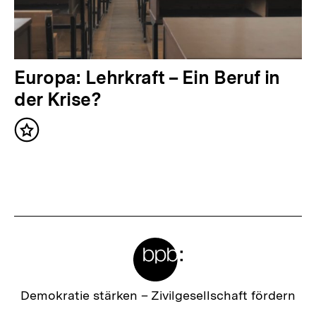
h
a
l
t
N
Europa: Lehrkraft – Ein Beruf in
:
ä
der Krise?
c
Inhalt
h
merken
s
t
e
r
Meta-
I
Links
n
h
Zur
Demokratie stärken –
Zivilgesellschaft fördern
Startseite