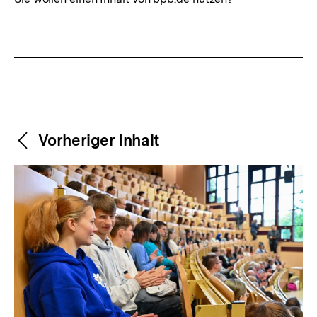
Weitere
Content-
Vorheriger Inhalt
Navigation
Inhalte