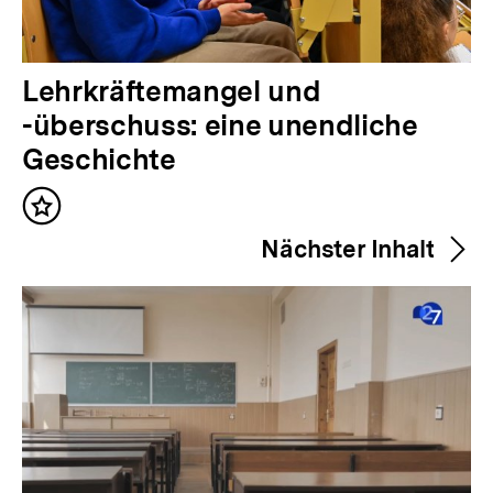
V
Lehrkräftemangel und
o
-überschuss: eine unendliche
r
Geschichte
h
Inhalt
e
merken
Nächster Inhalt
r
i
g
e
r
I
n