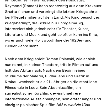
ermordet, sein Vater überlebt den Holocaust.
Raymond (Roman) kann rechtzeitig aus dem Krakauer
Ghetto fliehen und verbringt die letzten Kriegsjahre
bei Pflege­familien auf dem Land. Als Kind besucht er,
kriegsbedingt, die Schule nur unregelmäßig,
interessiert sich jedoch sehr für Theater, Kunst,
Literatur und Musik und geht so oft er kann ins Kino,
wo er auch viele Holly­woodfilme der 1920er- und
1930er-Jahre sieht.
Nach dem Krieg spielt Roman Polanski, wie er sich
nun nennt, in kleinen Theatern, tritt in Filmen auf und
holt das Abitur nach. Nach dem Beginn eines
Studiums der Malerei, Bildhauerei und Grafik in
Krakau wechselt er als 21-Jähriger an die staatliche
Filmschule in Lodz. Sein Abschlussfilm, ein
surrealistischer Kurzfilm, gewinnt mehrere
internationale Auszeichnungen, sein erster langer und
einziger polnischer Spielfilm
Nóż w wodzie
(
Das