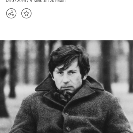
06.07.2016
/ 4 Minuten zu lesen
Teilen
Inhalt
Optionen
merken
anzeigen
In
Lightbox
öffnen