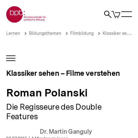
Direkt
Zur Startseite der bpb
zum
0
Artikel
Sho
Seiteninhalt
im
Naviga
Suche
springen
War
öffne
öffnen
öff
Pfadnavigation
Roman
Brotkrümelnavigation
Lernen
Bildungsthemen
Filmbildung
Klassiker sehen – Filme verstehen
Polanski
|
Klassiker
sehen
INHALTSNAVIGATION
–
ÖFFNEN
Filme
Klassiker sehen – Filme verstehen
verstehen
|
bpb.de
Roman Polanski
Die Regisseure des Double
Features
Dr. Martin Ganguly