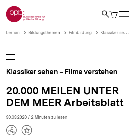
Direkt
Zur Startseite der bpb
zum
0
Artikel
Sho
Seiteninhalt
im
Naviga
Suche
springen
War
öffne
öffnen
öff
Pfadnavigation
20.000
Brotkrümelnavigation
Lernen
Bildungsthemen
Filmbildung
Klassiker sehen – Filme verstehen
MEILEN
UNTER
DEM
MEER
INHALTSNAVIGATION
Arbeitsblatt
ÖFFNEN
|
Klassiker sehen – Filme verstehen
Klassiker
sehen
–
20.000 MEILEN UNTER
Filme
verstehen
DEM MEER Arbeitsblatt
|
bpb.de
30.03.2020
/ 2 Minuten zu lesen
Teilen
Inhalt