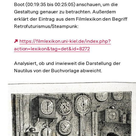
Boot (00:19:35 bis 00:25:05) anschauen, um die
Gestaltung genauer zu betrachten. Außerdem
erklärt der Eintrag aus dem Filmlexikon den Begriff
Retrofuturismus/Steampunk:
Externer
https://filmlexikon.uni-kiel.de/index.php?
action=lexikon&tag=det&id=8272
Link:
Analysiert, ob und inwieweit die Darstellung der
Nautilus von der Buchvorlage abweicht.