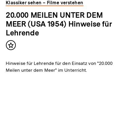
Inhaltskarousell
Inhaltskarussell
Klassiker sehen – Filme verstehen
für
überspringen
20.000 MEILEN UNTER DEM
weitere
Inhalte
MEER (USA 1954) Hinweise für
Lehrende
Inhalt
merken
Hinweise für Lehrende für den Einsatz von "20.000
Meilen unter dem Meer" im Unterricht.