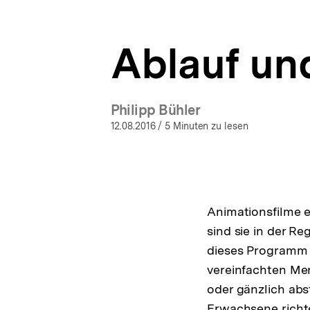
verstehen
a
ÖFFNEN
|
t
bpb.de
i
Ablauf un
o
n
Philipp Bühler
12.08.2016
/ 5 Minuten zu lesen
Animationsfilme e
sind sie in der Re
dieses Programm v
vereinfachten Men
oder gänzlich abs
Erwachsene richten