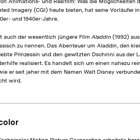
 Animations- und Realfilm: Was die Möglichkeiten 
d Imagery (CGI) heute bieten, hat seine Vorläufer i
0er- und 1940er-Jahre.
st auch der wesentlich jüngere Film
Aladdin
(1992) aus
assisch zu nennen. Das Abenteuer um Aladdin, den kle
iebte Prinzessin und den gewitzten Dschinni aus der
rhilfe realisiert. Es handelt sich um einen nahezu re
 wie er seit jeher mit dem Namen Walt Disney verbund
ht wird.
color
Technicolor Motion Picture Corporation arbeitete berei