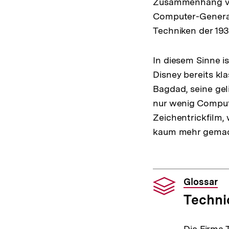
Zusammenhang von
Computer-Generate
Techniken der 193
In diesem Sinne i
Disney bereits kl
Bagdad, seine gel
nur wenig Compute
Zeichentrickfilm,
kaum mehr gemac
Glossar
Techni
Die Firma 