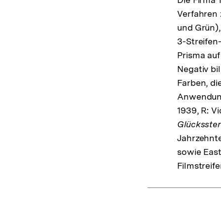
Verfahren 
und Grün),
3-Streifen
Prisma auf
Negativ bi
Farben, di
Anwendung
1939, R: V
Glücksster
Jahrzehnte
sowie East
Filmstreif