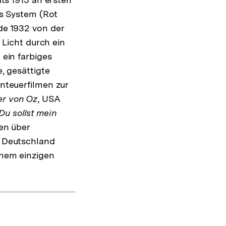
es System (Rot
de 1932 von der
 Licht durch ein
 ein farbiges
, gesättigte
nteuerfilmen zur
er von Oz
, USA
Du sollst mein
en über
s Deutschland
inem einzigen