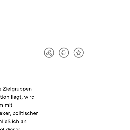
Artikel
Teilen
Inhalt
drucken
Optionen
merken
anzeigen
e Zielgruppen
ion liegt, wird
m mit
xer, politischer
hließlich an
el dieser