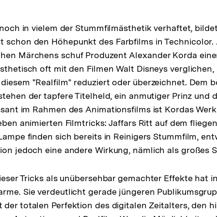
 noch in vielem der Stummfilmästhetik verhaftet, bilde
st schon den Höhepunkt des Farbfilms in Technicolor.
chen Märchens schuf Produzent Alexander Korda eine
sthetisch oft mit den Filmen Walt Disneys verglichen,
diesem "Realfilm" reduziert oder überzeichnet. Dem 
stehen der tapfere Titelheld, ein anmutiger Prinz und 
essant im Rahmen des Animationsfilms ist Kordas Wer
eben animierten Filmtricks: Jaffars Ritt auf dem flieg
 Lampe finden sich bereits in Reinigers Stummfilm, ent
ion jedoch eine andere Wirkung, nämlich als großes S
dieser Tricks als unübersehbar gemachter Effekte hat i
arme. Sie verdeutlicht gerade jüngeren Publikumsgru
der totalen Perfektion des digitalen Zeitalters, den h