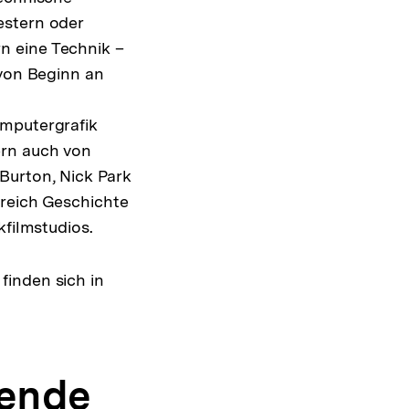
estern oder
n eine Technik –
 von Beginn an
n
omputergrafik
ern auch von
Burton, Nick Park
ereich Geschichte
kfilmstudios.
finden sich in
rende