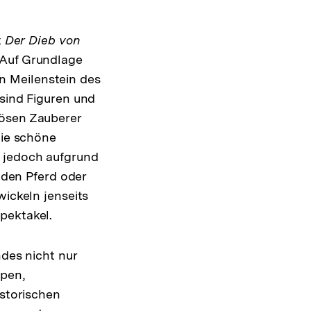
t
Der Dieb von
 Auf Grundlage
n Meilenstein des
 sind Figuren und
bösen Zauberer
die schöne
k jedoch aufgrund
enden Pferd oder
wickeln jenseits
pektakel.
ndes nicht nur
ppen,
istorischen