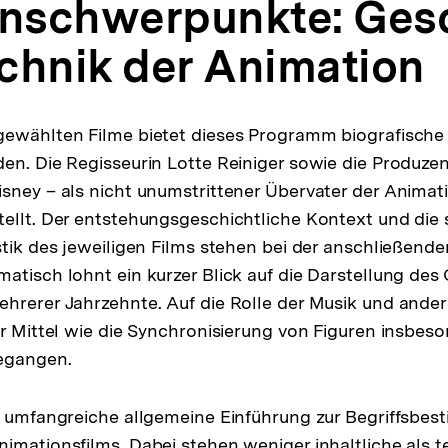
schwerpunkte: Gesc
chnik der Animation
gewählten Filme bietet dieses Programm biografische
en. Die Regisseurin Lotte Reiniger sowie die Produze
sney – als nicht unumstrittener Übervater der Anima
ellt. Der entstehungsgeschichtliche Kontext und die 
stik des jeweiligen Films stehen bei der anschließend
atisch lohnt ein kurzer Blick auf die Darstellung des
hrerer Jahrzehnte. Auf die Rolle der Musik und ander
er Mittel wie die Synchronisierung von Figuren insbes
egangen.
e umfangreiche allgemeine Einführung zur Begriffsbe
imationsfilms. Dabei stehen weniger inhaltliche als 