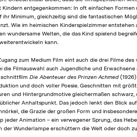
 Kindern entgegenkommen: In oft einfachen Formen re
 ihr Minimum, gleichzeitig sind die fantastischen Mög
zt. Wie im heimischen Kinderspielzimmer entstehen
en wundersame Welten, die das Kind spielend begreife
weiterentwickeln kann.
 Zugang zum Medium Film eint auch die drei Filme des
 die Filmauswahl auch Jugendliche und Erwachsene a
schnittfilm
Die Abenteuer des Prinzen Achmed
(1926) 
duktion und doch voller Poesie. Geschnitten mit größ
iguren und Hintergrundmotive gleichermaßen schwarz,
s üblicher Anhaltspunkt. Das jedoch lenkt den Blick au
örkel, die Grazie der großen Form und insbesonder
ip jeder Animation – ein verwegener Sprung, das Heb
ach der Wunderlampe erschüttern die Welt oder doch z