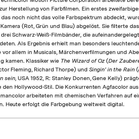
zur Herstellung von Farbfilmen. Ein erstes zweifarbig
 das noch nicht das volle Farbspektrum abdeckt, wur
-Kamera (Rot, Grün und Blau) abgelöst. Sie filterte das
 drei Schwarz-Weiß-Filmbänder, die aufeinandergelegt
ldeten. Als Ergebnis erhielt man besonders leuchtende
e vor allem in Musicals, Märchenverfilmungen und Abe
 kamen. Klassiker wie
The Wizard of Oz
(
Der Zauber
ictor Fleming, Richard Thorpe) und
Singin' in the Rain
(
n sein
, USA 1952, R: Stanley Donen, Gene Kelly) prägt
 den Hollywood-Stil. Die Konkurrenten Agfacolor au
mancolor arbeiteten mit chemischen Verfahren auf e
en. Heute erfolgt die Farbgebung weltweit digital.