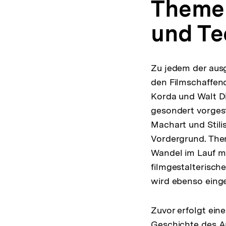
Themen
und Te
Zu jedem der aus
den Filmschaffend
Korda und Walt Di
gesondert vorgest
Machart und Stili
Vordergrund. Them
Wandel im Lauf me
filmgestalterisch
wird ebenso eing
Zuvor erfolgt ein
Geschichte des An