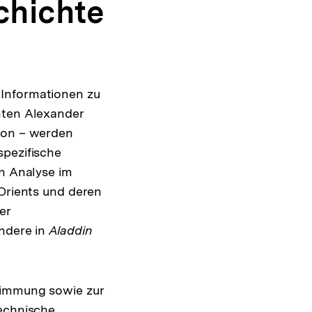
hichte
 Informationen zu
nten Alexander
tion – werden
spezifische
en Analyse im
 Orients und deren
er
ondere in
Aladdin
stimmung sowie zur
technische