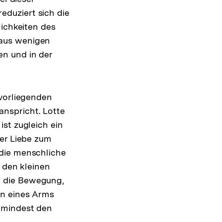
duziert sich die
lichkeiten des
 aus wenigen
n und in der
 vorliegenden
nspricht. Lotte
ist zugleich ein
ter Liebe zum
 die menschliche
f den kleinen
e die Bewegung,
en eines Arms
umindest den