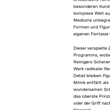
besonderen Kunst
komplexe Welt auf
Mediums unbegren
Formen und Figur
eigenen Fantasie 
Dieser verspielte
Programms, wobei
Reinigers Scheren
Werk radikaler Re
Detail bleiben F
Mimik entfällt al
wundersamen Schn
das oberste Prinz
oder der Griff n
Kinosaal.