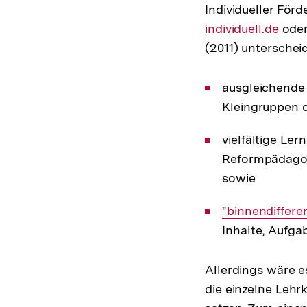
Individueller För
individuell.de
oder
(2011) unterschei
ausgleichende 
Kleingruppen 
vielfältige Le
Reformpädagog
sowie
Interner
"binnendiffere
Link:
Inhalte, Aufga
Allerdings wäre e
die einzelne Lehr