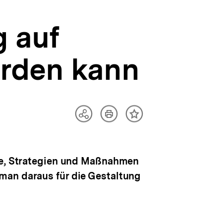
g auf
rden kann
Artikel
Teilen
Inhalt
drucken
Optionen
merken
anzeigen
ele, Strategien und Maßnahmen
man daraus für die Gestaltung