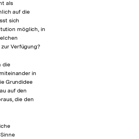
ht als
lich auf die
sst sich
itution möglich, in
welchen
 zur Verfügung?
 die
miteinander in
Die Grundidee
au auf den
raus, die den
iche
 Sinne