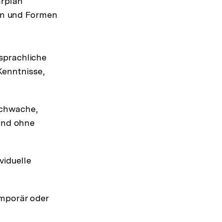
hrplan
ten und Formen
 sprachliche
Kenntnisse,
schwache,
und ohne
viduelle
emporär oder