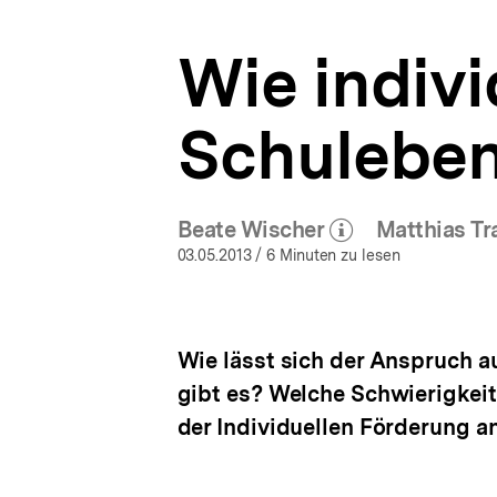
Bildung
a
|
t
bpb.de
Wie indivi
i
o
n
Schuleben
Beate Wischer
Matthias T
(Mehr zum Autor)
öffnen
03.05.2013
/ 6 Minuten zu lesen
Wie lässt sich der Anspruch a
gibt es? Welche Schwierigkeit
der Individuellen Förderung a