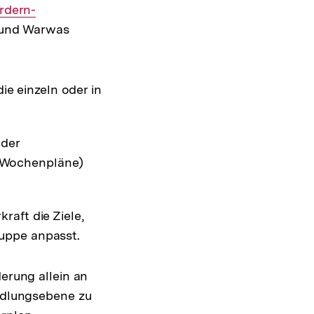
rdern-
 und Warwas
e einzeln oder in
 der
, Wochenpläne)
kraft die Ziele,
ruppe anpasst.
derung allein an
andlungsebene zu