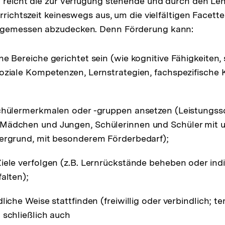
 reicht die zur Verfügung stehende und durch den Le
errichtszeit keineswegs aus, um die vielfältigen Facet
ngemessen abzudecken. Denn Förderung kann:
ne Bereiche gerichtet sein (wie kognitive Fähigkeiten,
oziale Kompetenzen, Lernstrategien, fachspezifische 
Schülermerkmalen oder -gruppen ansetzen (Leistungs
Mädchen und Jungen, Schülerinnen und Schüler mit 
ergrund, mit besonderem Förderbedarf);
iele verfolgen (z.B. Lernrückstände beheben oder indi
alten);
liche Weise stattfinden (freiwillig oder verbindlich; t
 schließlich auch