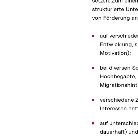
setzen. Zum einen
strukturierte Unt
von Förderung a
auf verschiede
Entwicklung, s
Motivation);
bei diversen 
Hochbegabte, 
Migrationshint
verschiedene Z
Interessen entf
auf unterschied
dauerhaft) und