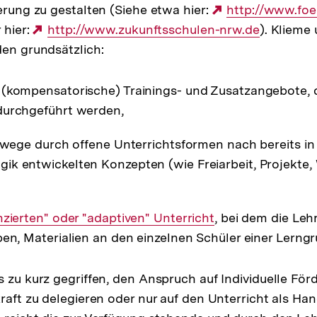
derung zu gestalten (Siehe etwa hier:
Externer
http://www.foe
 hier:
Externer
http://www.zukunftsschulen-nrw.de
Link:
). Klieme
den grundsätzlich:
Link:
(kompensatorische) Trainings- und Zusatzangebote, di
durchgeführt werden,
rnwege durch offene Unterrichtsformen nach bereits in
ik entwickelten Konzepten (wie Freiarbeit, Projekte
nzierten" oder "adaptiven" Unterricht
, bei dem die Lehr
ben, Materialien an den einzelnen Schüler einer Lerng
s zu kurz gegriffen, den Anspruch auf Individuelle För
kraft zu delegieren oder nur auf den Unterricht als H