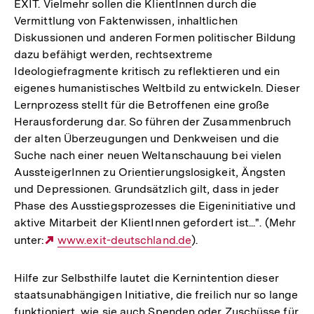
EXIT. Vielmehr sollen die KlientInnen durch die
Vermittlung von Faktenwissen, inhaltlichen
Diskussionen und anderen Formen politischer Bildung
dazu befähigt werden, rechtsextreme
Ideologiefragmente kritisch zu reflektieren und ein
eigenes humanistisches Weltbild zu entwickeln. Dieser
Lernprozess stellt für die Betroffenen eine große
Herausforderung dar. So führen der Zusammenbruch
der alten Überzeugungen und Denkweisen und die
Suche nach einer neuen Weltanschauung bei vielen
AussteigerInnen zu Orientierungslosigkeit, Ängsten
und Depressionen. Grundsätzlich gilt, dass in jeder
Phase des Ausstiegsprozesses die Eigeninitiative und
aktive Mitarbeit der KlientInnen gefordert ist...". (Mehr
unter:
Externer
www.exit-deutschland.de
).
Link:
Hilfe zur Selbsthilfe lautet die Kernintention dieser
staatsunabhängigen Initiative, die freilich nur so lange
funktioniert, wie sie auch Spenden oder Zuschüsse für