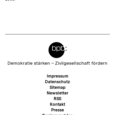
Fussnoten
Meta-
Links
Zur
Demokratie stärken –
Zivilgesellschaft fördern
Startseite
der
Meta-
Impressum
bpb
Navigation
Datenschutz
Sitemap
Newsletter
RSS
Kontakt
Presse