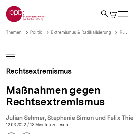
Direkt
Zur Startseite der bpb
zum
0
Artikel
Sho
Seiteninhalt
im
Naviga
Suche
springen
War
öffne
öffnen
öff
Pfadnavigation
Maßnahmen
Brotkrümelnavigation
Themen
Politik
Extremismus & Radikalisierung
Rechtsextremismus
gegen
Rechtsextremismus
|
Rechtsextremismus
INHALTSNAVIGATION
|
ÖFFNEN
bpb.de
Rechtsextremismus
Maßnahmen gegen
Rechtsextremismus
Julian Sehmer, Stephanie Simon und Felix Thie
(Mehr zum Autor)
12.03.2022
/ 13 Minuten zu lesen