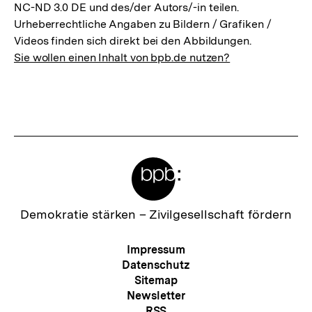
NC-ND 3.0 DE und des/der Autors/-in teilen.
Urheberrechtliche Angaben zu Bildern / Grafiken /
Videos finden sich direkt bei den Abbildungen.
Sie wollen einen Inhalt von bpb.de nutzen?
Meta-
Links
Zur
Demokratie stärken –
Zivilgesellschaft fördern
Startseite
der
Meta-
Impressum
bpb
Navigation
Datenschutz
Sitemap
Newsletter
RSS