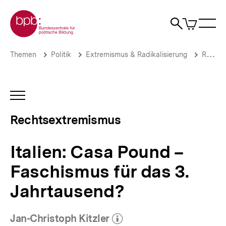
Direkt
Zur Startseite der bpb
zum
0
Artikel
Sho
Seiteninhalt
im
Naviga
Suche
springen
War
öffne
öffnen
öff
Pfadnavigation
Italien:
Brotkrümelnavigation
Themen
Politik
Extremismus & Radikalisierung
Rechtsextremismus
Casa
Pound
–
Faschismus
INHALTSNAVIGATION
für
ÖFFNEN
das
Rechtsextremismus
3.
Jahrtausend?
|
Italien: Casa Pound –
Rechtsextremismus
|
Faschismus für das 3.
bpb.de
Jahrtausend?
Jan-Christoph Kitzler
(Mehr zum Autor)