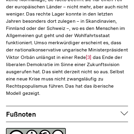
der europäischen Länder – nicht mehr, aber auch nicht
weniger. Das rechte Lager konnte in den letzten
Jahren besonders dort zulegen – in Skandinavien,
Finnland oder der Schweiz –, wo es den Menschen im
Allgemeinen gut geht und der Wohlfahrtsstaat
funktioniert. Umso merkwürdiger erscheint es, dass
der nationalkonservative ungarische Ministerpräsident
Viktor Orbán unlängst in einer Rede
Zur
[3]
das Ende der
liberalen Demokratie im Sinne einer Zukunftsvision
Auflösung
ausgerufen hat. Das sieht derzeit nicht so aus. Selbst
der
eine neue Krise muss nicht zwangsläufig zu
Fußnote
Rechtspopulismus führen. Das hat das iberische
Modell gezeigt.
Fussnoten
auf
Fußnoten
Lizenz