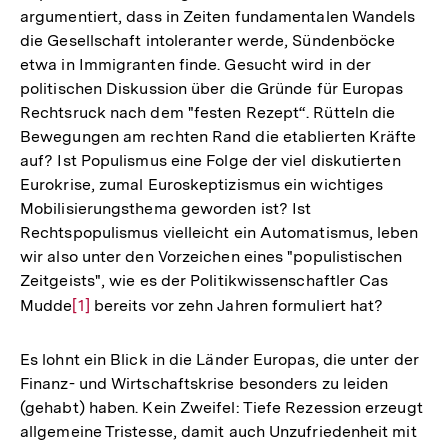
argumentiert, dass in Zeiten fundamentalen Wandels
die Gesellschaft intoleranter werde, Sündenböcke
etwa in Immigranten finde. Gesucht wird in der
politischen Diskussion über die Gründe für Europas
Rechtsruck nach dem "festen Rezept“. Rütteln die
Bewegungen am rechten Rand die etablierten Kräfte
auf? Ist Populismus eine Folge der viel diskutierten
Eurokrise, zumal Euroskeptizismus ein wichtiges
Mobilisierungsthema geworden ist? Ist
Rechtspopulismus vielleicht ein Automatismus, leben
wir also unter den Vorzeichen eines "populistischen
Zeitgeists", wie es der Politikwissenschaftler Cas
Mudde
Zur
[1]
bereits vor zehn Jahren formuliert hat?
Auflösung
der
Es lohnt ein Blick in die Länder Europas, die unter der
Fußnote
Finanz- und Wirtschaftskrise besonders zu leiden
(gehabt) haben. Kein Zweifel: Tiefe Rezession erzeugt
allgemeine Tristesse, damit auch Unzufriedenheit mit