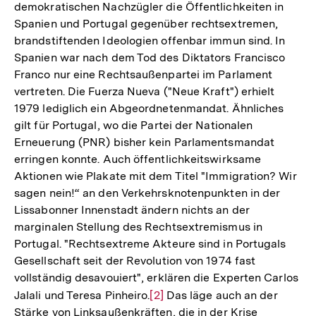
demokratischen Nachzügler die Öffentlichkeiten in
Spanien und Portugal gegenüber rechtsextremen,
brandstiftenden Ideologien offenbar immun sind. In
Spanien war nach dem Tod des Diktators Francisco
Franco nur eine Rechtsaußenpartei im Parlament
vertreten. Die Fuerza Nueva ("Neue Kraft") erhielt
1979 lediglich ein Abgeordnetenmandat. Ähnliches
gilt für Portugal, wo die Partei der Nationalen
Erneuerung (PNR) bisher kein Parlamentsmandat
erringen konnte. Auch öffentlichkeitswirksame
Aktionen wie Plakate mit dem Titel "Immigration? Wir
sagen nein!“ an den Verkehrsknotenpunkten in der
Lissabonner Innenstadt ändern nichts an der
marginalen Stellung des Rechtsextremismus in
Portugal. "Rechtsextreme Akteure sind in Portugals
Gesellschaft seit der Revolution von 1974 fast
vollständig desavouiert", erklären die Experten Carlos
Jalali und Teresa Pinheiro.
Zur
[2]
Das läge auch an der
Stärke von Linksaußenkräften, die in der Krise
Auflösung