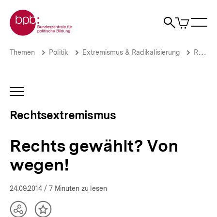
Direkt
Zur Startseite der bpb
zum
0
Artikel
Sho
Seiteninhalt
im
Naviga
Suche
springen
War
öffne
öffnen
öff
Pfadnavigation
Rechts
Brotkrümelnavigation
Themen
Politik
Extremismus & Radikalisierung
Rechtsextremismus
gewählt?
Von
wegen!
|
INHALTSNAVIGATION
Rechtsextremismus
ÖFFNEN
|
Rechtsextremismus
bpb.de
Rechts gewählt? Von
wegen!
24.09.2014
/ 7 Minuten zu lesen
Teilen
Inhalt