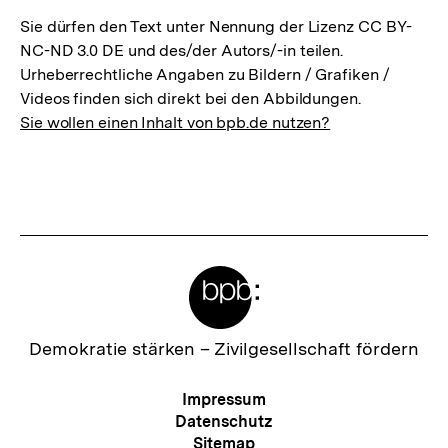
Sie dürfen den Text unter Nennung der Lizenz CC BY-
NC-ND 3.0 DE und des/der Autors/-in teilen.
Urheberrechtliche Angaben zu Bildern / Grafiken /
Videos finden sich direkt bei den Abbildungen.
Sie wollen einen Inhalt von bpb.de nutzen?
Meta-
Links
Zur
Demokratie stärken –
Zivilgesellschaft fördern
Startseite
der
Meta-
Impressum
bpb
Navigation
Datenschutz
Sitemap