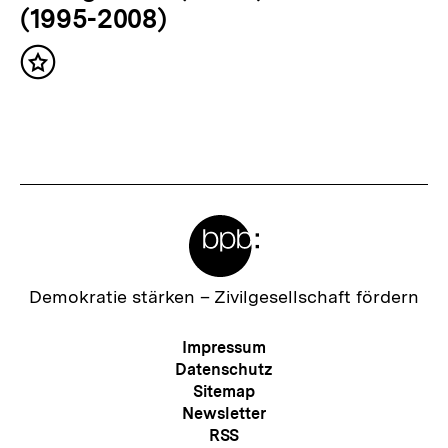
h
(1995-2008)
s
Inhalt
t
merken
e
r
I
n
Meta-
h
Links
a
l
Zur
Demokratie stärken –
Zivilgesellschaft fördern
Startseite
t
der
Meta-
Impressum
:
bpb
Navigation
Datenschutz
Sitemap
Newsletter
RSS