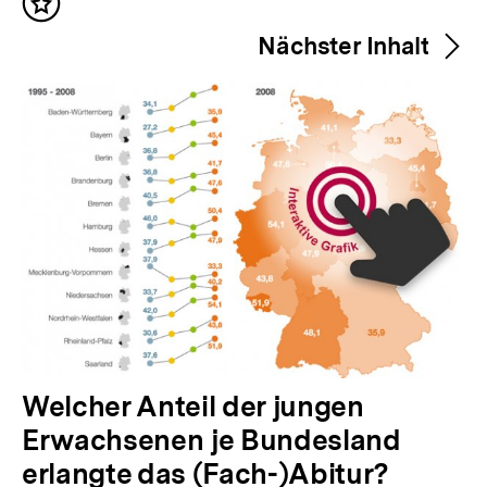
Inhalt
e
merken
Nächster Inhalt
r
i
g
e
r
I
n
h
a
l
t
N
Welcher Anteil der jungen
:
ä
Erwachsenen je Bundesland
c
erlangte das (Fach-)Abitur?