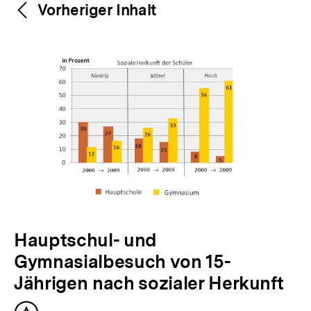
Weitere
Content-
Vorheriger Inhalt
Navigation
Inhalte
V
Hauptschul- und
o
Gymnasialbesuch von 15-
r
Jährigen nach sozialer Herkunft
h