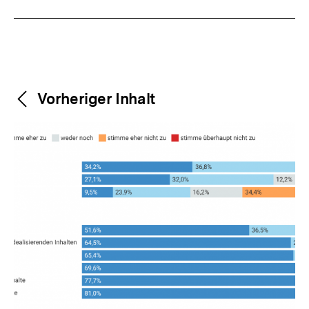
Weitere
Content-
Vorheriger Inhalt
Navigation
Inhalte