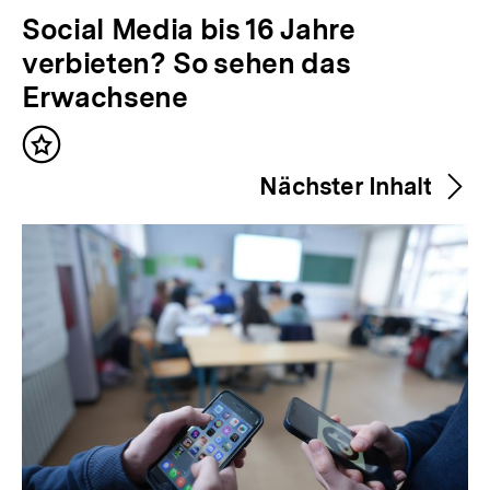
V
Social Media bis 16 Jahre
o
verbieten? So sehen das
r
Erwachsene
h
Inhalt
e
merken
Nächster Inhalt
r
i
g
e
r
I
n
h
a