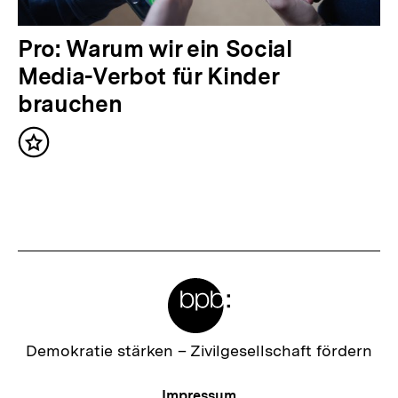
l
t
N
Pro: Warum wir ein Social
:
ä
Media-Verbot für Kinder
c
brauchen
h
Inhalt
s
merken
t
e
r
I
Meta-
n
Links
h
a
Zur
Demokratie stärken –
Zivilgesellschaft fördern
Startseite
l
der
Meta-
Impressum