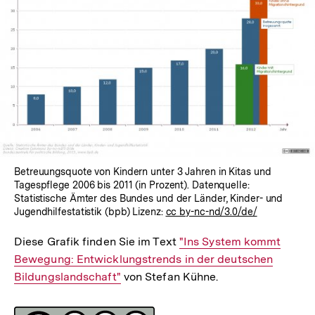
In
Lightbox
öffnen
Betreuungsquote von Kindern unter 3 Jahren in Kitas und
Tagespflege 2006 bis 2011 (in Prozent). Datenquelle:
Statistische Ämter des Bundes und der Länder, Kinder- und
Jugendhilfestatistik (bpb) Lizenz:
cc by-nc-nd/3.0/de/
Diese Grafik finden Sie im Text
Interner
"Ins System kommt
Bewegung: Entwicklungstrends in der deutschen
Link:
Bildungslandschaft"
von Stefan Kühne.