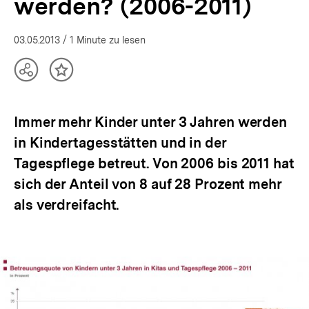
werden? (2006-2011)
|
Bildung
|
03.05.2013
/ 1 Minute zu lesen
bpb.de
Teilen
Inhalt
Optionen
merken
anzeigen
Immer mehr Kinder unter 3 Jahren werden
in Kindertagesstätten und in der
Tagespflege betreut. Von 2006 bis 2011 hat
sich der Anteil von 8 auf 28 Prozent mehr
als verdreifacht.