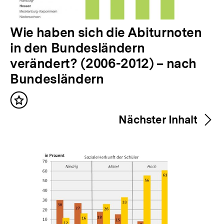
V
Wie haben sich die Abiturnoten
o
in den Bundesländern
r
verändert? (2006-2012) – nach
h
Bundesländern
e
Inhalt
r
merken
Nächster Inhalt
i
g
e
r
I
n
h