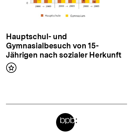
a
l
t
:
N
Hauptschul- und
ä
Gymnasialbesuch von 15-
c
Jährigen nach sozialer Herkunft
h
Inhalt
s
merken
t
e
r
I
Meta-
n
Links
h