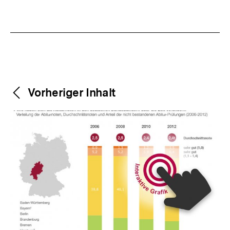
Weitere
Content-
Vorheriger Inhalt
Navigation
Inhalte