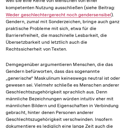
weil sie eine Reihe von Menschen von einer
kompetenten Nutzung ausschließen (siehe Beitrag:
Inter
Weder geschlechtergerecht noch gendersensibel
).
Link:
Gendern, zumal mit Sonderzeichen, bringe auch ganz
praktische Probleme mit sich, etwa für die
Barrierefreiheit, die maschinelle Lesbarkeit, die
Übersetzbarkeit und letztlich auch die
Rechtssicherheit von Texten.
Demgegenüber argumentieren Menschen, die das
Gendern befürworten, dass das sogenannte
„generische“ Maskulinum keineswegs neutral ist oder
gewesen sei. Vielmehr schließe es Menschen anderer
Geschlechtszugehörigkeit sprachlich aus. Denn
männliche Bezeichnungen würden intuitiv eher mit
männlichen Bildern und Eigenschaften in Verbindung
gebracht, hinter denen Personen anderer
Geschlechtszugehörigkeit verschwinden. Insofern
dokumentiere es lediglich eine lange Zeit auch die