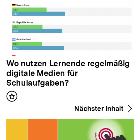
V
Wo nutzen Lernende regelmäßig
o
digitale Medien für
r
Schulaufgaben?
h
Inhalt
e
merken
Nächster Inhalt
r
i
g