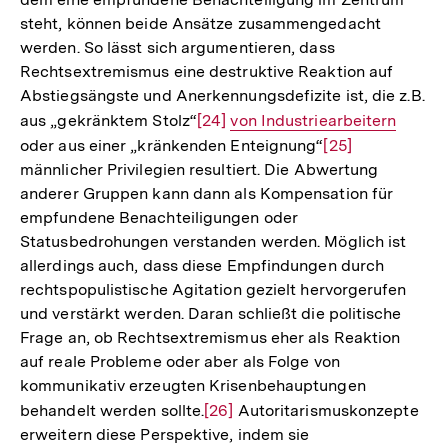
Auflösung
steht, können beide Ansätze zusammengedacht
der
werden. So lässt sich argumentieren, dass
Fußnote
Rechtsextremismus eine destruktive Reaktion auf
Abstiegsängste und Anerkennungsdefizite ist, die z.B.
aus „gekränktem Stolz“
Zur
[24]
Interner
von Industriearbeitern
oder aus einer „kränkenden Enteignung“
Auflösung
Link:
Zur
[25]
männlicher Privilegien resultiert. Die Abwertung
der
Auflösung
anderer Gruppen kann dann als Kompensation für
Fußnote
der
empfundene Benachteiligungen oder
Fußnote
Statusbedrohungen verstanden werden. Möglich ist
allerdings auch, dass diese Empfindungen durch
rechtspopulistische Agitation gezielt hervorgerufen
und verstärkt werden. Daran schließt die politische
Frage an, ob Rechtsextremismus eher als Reaktion
auf reale Probleme oder aber als Folge von
kommunikativ erzeugten Krisenbehauptungen
behandelt werden sollte.
Zur
[26]
Autoritarismuskonzepte
erweitern diese Perspektive, indem sie
Auflösung