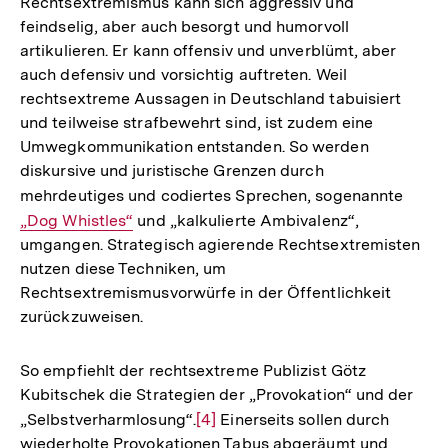
Rechtsextremismus kann sich aggressiv und
Auflösung
feindselig, aber auch besorgt und humorvoll
der
artikulieren. Er kann offensiv und unverblümt, aber
Fußnote
auch defensiv und vorsichtig auftreten. Weil
rechtsextreme Aussagen in Deutschland tabuisiert
und teilweise strafbewehrt sind, ist zudem eine
Umwegkommunikation entstanden. So werden
diskursive und juristische Grenzen durch
mehrdeutiges und codiertes Sprechen, sogenannte
Inter
„Dog Whistles“
und „kalkulierte Ambivalenz“,
Link:
umgangen. Strategisch agierende Rechtsextremisten
nutzen diese Techniken, um
Rechtsextremismusvorwürfe in der Öffentlichkeit
zurückzuweisen.
So empfiehlt der rechtsextreme Publizist Götz
Kubitschek die Strategien der „Provokation“ und der
„Selbstverharmlosung“.
Zur
[4]
Einerseits sollen durch
wiederholte Provokationen Tabus abgeräumt und
Auflösung