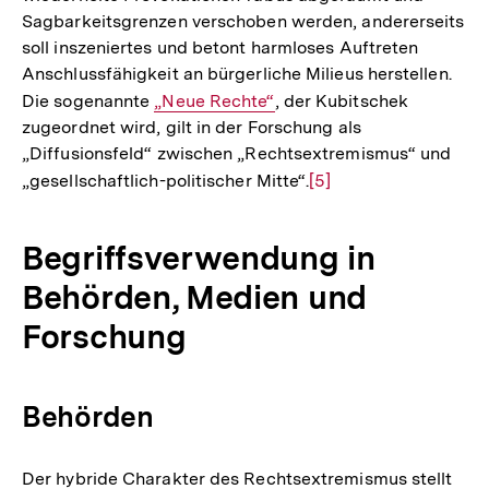
Sagbarkeitsgrenzen verschoben werden, andererseits
der
soll inszeniertes und betont harmloses Auftreten
Fußnote
Anschlussfähigkeit an bürgerliche Milieus herstellen.
Die sogenannte
Interner
„Neue Rechte“
, der Kubitschek
zugeordnet wird, gilt in der Forschung als
Link:
„Diffusionsfeld“ zwischen „Rechtsextremismus“ und
„gesellschaftlich-politischer Mitte“.
Zur
[5]
Auflösung
der
Begriffsverwendung in
Fußnote
Behörden, Medien und
Forschung
Behörden
Der hybride Charakter des Rechtsextremismus stellt