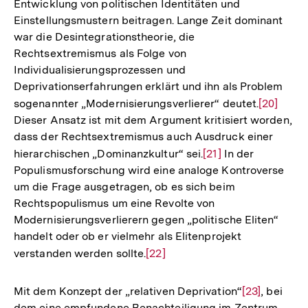
Entwicklung von politischen Identitäten und
Einstellungsmustern beitragen. Lange Zeit dominant
war die Desintegrationstheorie, die
Rechtsextremismus als Folge von
Individualisierungsprozessen und
Deprivationserfahrungen erklärt und ihn als Problem
sogenannter „Modernisierungsverlierer“ deutet.
Zur
[20]
Dieser Ansatz ist mit dem Argument kritisiert worden,
Auflösun
dass der Rechtsextremismus auch Ausdruck einer
der
hierarchischen „Dominanzkultur“ sei.
Zur
[21]
In der
Fußnote
Populismusforschung wird eine analoge Kontroverse
Auflösung
um die Frage ausgetragen, ob es sich beim
der
Rechtspopulismus um eine Revolte von
Fußnote
Modernisierungsverlierern gegen „politische Eliten“
handelt oder ob er vielmehr als Elitenprojekt
verstanden werden sollte.
Zur
[22]
Auflösung
der
Mit dem Konzept der „relativen Deprivation“
Zur
[23]
, bei
Fußnote
dem eine empfundene Benachteiligung im Zentrum