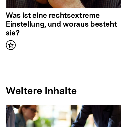
l
t
N
Was ist eine rechtsextreme
:
ä
Einstellung, und woraus besteht
c
sie?
h
Inhalt
s
merken
t
e
r
I
Weitere Inhalte
n
h
Inhaltskarousell
Inhaltskarussell
a
für
überspringen
weitere
l
Inhalte