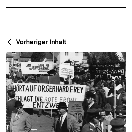
Weitere
Content-
Vorheriger Inhalt
Navigation
Inhalte