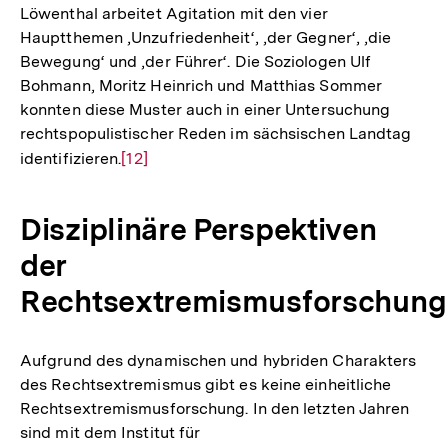
Löwenthal arbeitet Agitation mit den vier
Auflösung
Hauptthemen ‚Unzufriedenheit‘, ‚der Gegner‘, ‚die
der
Bewegung‘ und ‚der Führer‘. Die Soziologen Ulf
Fußnote
Bohmann, Moritz Heinrich und Matthias Sommer
konnten diese Muster auch in einer Untersuchung
rechtspopulistischer Reden im sächsischen Landtag
identifizieren.
Zur
[12]
Auflösung
der
Disziplinäre Perspektiven
Fußnote
der
Rechtsextremismusforschung
Aufgrund des dynamischen und hybriden Charakters
des Rechtsextremismus gibt es keine einheitliche
Rechtsextremismusforschung. In den letzten Jahren
sind mit dem Institut für