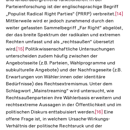
der
Parteienforschung ist der englischsprachige Begriff
Fußnot
„Populist Radical Right Parties“ (PRRP) verbreitet.
Zur
[14]
Mittlerweile wird er jedoch zunehmend durch den
Auflös
weiter gefassten Sammelbegriff „Far Right“ abgelöst,
der
der das breite Spektrum der radikalen und extremen
Fußno
Rechten umfasst und als „rechtsaußen“ übersetzt
wird.
Zur
[15]
Politikwissenschaftliche Untersuchungen
unterscheiden zudem häufig zwischen der
Auflösung
Angebotsseite (z.B. Parteien, Wahlprogramme und
der
subkulturelle Angebote) und der Nachfrageseite (z.B.
Fußnote
Erwartungen von Wähler:innen oder identitäre
Bedürfnisse) des Rechtsextremismus. Unter dem
Schlagwort „Mainstreaming“ wird untersucht, wie
Rechtsaußenparteien ihre Wählerbasis erweitern und
rechtsextreme Aussagen in der Öffentlichkeit und im
politischen Diskurs enttabuisiert werden.
Zur
[16]
Eine
offene Frage ist, in welchem Ursache-Wirkungs-
Auflösung
Verhältnis der politische Rechtsruck und der
der