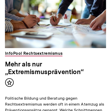
t
:
InfoPool Rechtsextremismus
Mehr als nur
„Extremismusprävention“
Inhalt
merken
Politische Bildung und Beratung gegen
Rechtsextremismus werden oft in einem Atemzug als
Zum
Präventionsansätze genannt. Welche Schnittmengen
Seite