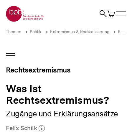
Direkt
Zur Startseite der bpb
zum
0
Artikel
Sho
Seiteninhalt
im
Naviga
Suche
springen
War
öffne
öffnen
öff
Pfadnavigation
Was
Brotkrümelnavigation
Themen
Politik
Extremismus & Radikalisierung
Rechtsextremismus
ist
Rechtsextremismus?
|
Rechtsextremismus
INHALTSNAVIGATION
|
ÖFFNEN
bpb.de
Rechtsextremismus
Was ist
Rechtsextremismus?
Zugänge und Erklärungsansätze
Felix Schilk