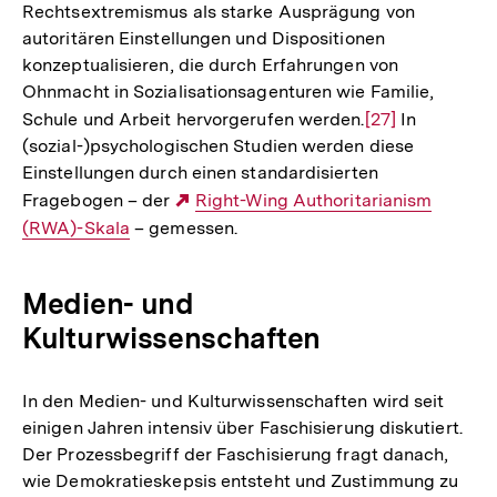
Rechtsextremismus als starke Ausprägung von
der
autoritären Einstellungen und Dispositionen
Fußnote
konzeptualisieren, die durch Erfahrungen von
Ohnmacht in Sozialisationsagenturen wie Familie,
Schule und Arbeit hervorgerufen werden.
Zur
[27]
In
(sozial-)psychologischen Studien werden diese
Auflösung
Einstellungen durch einen standardisierten
der
Fragebogen – der
Externer
Right-Wing Authoritarianism
Fußnote
(RWA)-Skala
– gemessen.
Link:
Medien- und
Kulturwissenschaften
In den Medien- und Kulturwissenschaften wird seit
einigen Jahren intensiv über Faschisierung diskutiert.
Der Prozessbegriff der Faschisierung fragt danach,
wie Demokratieskepsis entsteht und Zustimmung zu