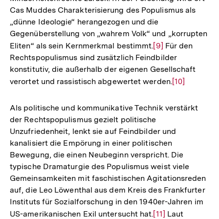
Cas Muddes Charakterisierung des Populismus als
„dünne Ideologie“ herangezogen und die
Gegenüberstellung von „wahrem Volk“ und „korrupten
Eliten“ als sein Kernmerkmal bestimmt.
Zur
[9]
Für den
Rechtspopulismus sind zusätzlich Feindbilder
Auflösung
konstitutiv, die außerhalb der eigenen Gesellschaft
der
verortet und rassistisch abgewertet werden.
Zur
[10]
Fußnote
Auflösung
der
Als politische und kommunikative Technik verstärkt
Fußnote
der Rechtspopulismus gezielt politische
Unzufriedenheit, lenkt sie auf Feindbilder und
kanalisiert die Empörung in einer politischen
Bewegung, die einen Neubeginn verspricht. Die
typische Dramaturgie des Populismus weist viele
Gemeinsamkeiten mit faschistischen Agitationsreden
auf, die Leo Löwenthal aus dem Kreis des Frankfurter
Instituts für Sozialforschung in den 1940er-Jahren im
US-amerikanischen Exil untersucht hat.
Zur
[11]
Laut