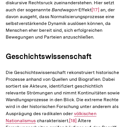
diskursive Rechtsruck zueinanderstehen. Hier setzt
Fußnote
auch der sogenannte
Bandwagon
-Effekt
Zur
[17]
an, der
davon ausgeht, dass Normalisierungsprozesse eine
Auflösung
selbstverstärkende Dynamik auslösen können, da
der
Menschen eher bereit sind, sich erfolgreichen
Fußnote
Bewegungen und Parteien anzuschließen.
Geschichtswissenschaft
Die Geschichtswissenschaft rekonstruiert historische
Prozesse anhand von Quellen und Biografien. Dabei
sortiert sie Akteure, identifiziert geschichtlich
relevante Strömungen und nimmt Kontinuitäten sowie
Wandlungsprozesse in den Blick. Die extreme Rechte
wird in der historischen Forschung unter anderem als
Ausprägung des radikalen oder
Interner
völkischen
Nationalismus
charakterisiert.
Zur
[18]
Link:
Ältere