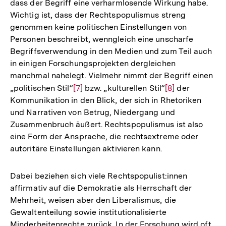
dass der Begriff eine verharmlosende Wirkung habe.
Wichtig ist, dass der Rechtspopulismus streng
genommen keine politischen Einstellungen von
Personen beschreibt, wenngleich eine unscharfe
Begriffsverwendung in den Medien und zum Teil auch
in einigen Forschungsprojekten dergleichen
manchmal nahelegt. Vielmehr nimmt der Begriff einen
„politischen Stil“
Zur
[7]
bzw. „kulturellen Stil“
Zur
[8]
der
Kommunikation in den Blick, der sich in Rhetoriken
Auflösung
Auflösung
und Narrativen von Betrug, Niedergang und
der
der
Zusammenbruch äußert. Rechtspopulismus ist also
Fußnote
Fußnote
eine Form der Ansprache, die rechtsextreme oder
autoritäre Einstellungen aktivieren kann.
Dabei beziehen sich viele Rechtspopulist:innen
affirmativ auf die Demokratie als Herrschaft der
Mehrheit, weisen aber den Liberalismus, die
Gewaltenteilung sowie institutionalisierte
Minderheitenrechte zurück. In der Forschung wird oft