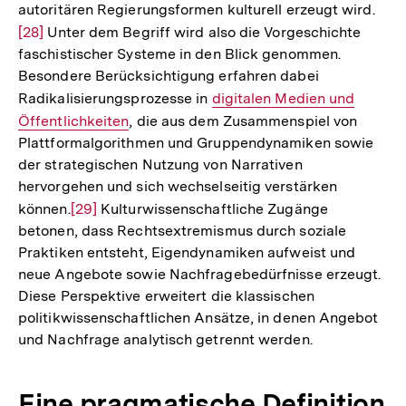
autoritären Regierungsformen kulturell erzeugt wird.
Zur
[28]
Unter dem Begriff wird also die Vorgeschichte
Aufl
faschistischer Systeme in den Blick genommen.
der
Besondere Berücksichtigung erfahren dabei
Fuß
Radikalisierungsprozesse in
Interner
digitalen Medien und
Öffentlichkeiten
, die aus dem Zusammenspiel von
Link:
Plattformalgorithmen und Gruppendynamiken sowie
der strategischen Nutzung von Narrativen
hervorgehen und sich wechselseitig verstärken
können.
Zur
[29]
Kulturwissenschaftliche Zugänge
betonen, dass Rechtsextremismus durch soziale
Auflösung
Praktiken entsteht, Eigendynamiken aufweist und
der
neue Angebote sowie Nachfragebedürfnisse erzeugt.
Fußnote
Diese Perspektive erweitert die klassischen
politikwissenschaftlichen Ansätze, in denen Angebot
und Nachfrage analytisch getrennt werden.
Eine pragmatische Definition