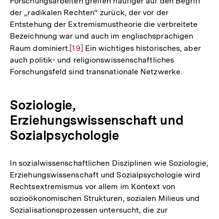
Forschungsarbeiten greifen häufiger auf den Begriff
Auflösung
der „radikalen Rechten“ zurück, der vor der
der
Entstehung der Extremismustheorie die verbreitete
Fußnote
Bezeichnung war und auch im englischsprachigen
Raum dominiert.
Zur
[19]
Ein wichtiges historisches, aber
auch politik- und religionswissenschaftliches
Auflösung
Forschungsfeld sind transnationale Netzwerke.
der
Fußnote
Soziologie,
Erziehungswissenschaft und
Sozialpsychologie
In sozialwissenschaftlichen Disziplinen wie Soziologie,
Erziehungswissenschaft und Sozialpsychologie wird
Rechtsextremismus vor allem im Kontext von
sozioökonomischen Strukturen, sozialen Milieus und
Sozialisationsprozessen untersucht, die zur