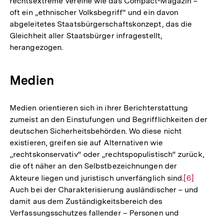
rechtsextreme Vereine wie das Compact-Magazin –
oft ein „ethnischer Volksbegriff“ und ein davon
abgeleitetes Staatsbürgerschaftskonzept, das die
Gleichheit aller Staatsbürger infragestellt,
herangezogen.
Medien
Medien orientieren sich in ihrer Berichterstattung
zumeist an den Einstufungen und Begrifflichkeiten der
deutschen Sicherheitsbehörden. Wo diese nicht
existieren, greifen sie auf Alternativen wie
„rechtskonservativ“ oder „rechtspopulistisch“ zurück,
die oft näher an den Selbstbezeichnungen der
Akteure liegen und juristisch unverfänglich sind.
Zur
[6]
Auch bei der Charakterisierung ausländischer – und
Auflösun
damit aus dem Zuständigkeitsbereich des
der
Verfassungsschutzes fallender – Personen und
Fußnote