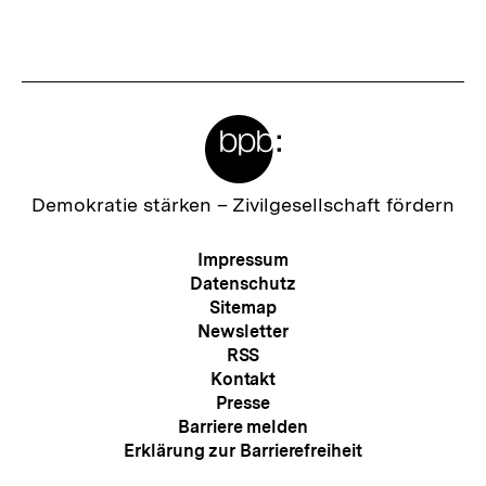
Inhalt
Inhalt
anzeigen
anzei
Meta-
Links
Zur
Demokratie stärken –
Zivilgesellschaft fördern
Startseite
der
Meta-
Impressum
bpb
Navigation
Datenschutz
Sitemap
Newsletter
RSS
Kontakt
Presse
Barriere melden
Erklärung zur Barrierefreiheit