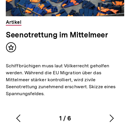
Artikel
Seenotrettung im Mittelmeer
Inhalt
merken
Schiffbrüchigen muss laut Völkerrecht geholfen
werden. Während die EU Migration über das
Mittelmeer stärker kontrolliert, wird zivile
Seenotrettung zunehmend erschwert. Skizze eines
Spannungsfeldes.
1
/
6
Vorherigen
Nächs
Karussellinhalt
von