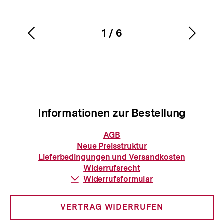
1
/
6
Vorherigen
Nächs
Karussellinhalt
von
Inhalt
Inhalt
anzeigen
anzei
Informationen zur Bestellung
Informationen
AGB
zur
Neue Preisstruktur
Bestellung
Lieferbedingungen und Versandkosten
Widerrufsrecht
Download-
Widerrufsformular
Link:
VERTRAG WIDERRUFEN