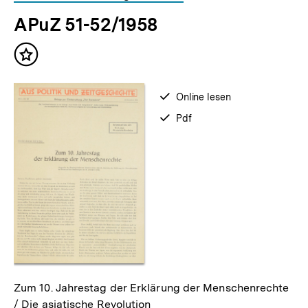
für
überspringen
APuZ 51-52/1958
weitere
Inhalte
Inhalt
merken
verfügbar
Online lesen
zum
verfügbar
Pdf
als
Zum 10. Jahrestag der Erklärung der Menschenrechte
/ Die asiatische Revolution