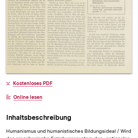
Allgemeine
Download-
Kostenloses PDF
Informationen
Link:
Interner
Online lesen
Link:
Inhaltsbeschreibung
Humanismus und humanistisches Bildungsideal / Wird