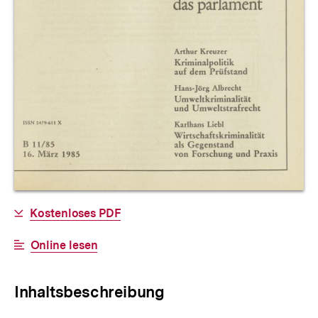
Allgemeine
Download-
Kostenloses PDF
Informationen
Link:
Interner
Online lesen
Link:
Inhaltsbeschreibung