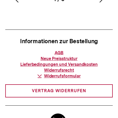
Vorherigen
Nächs
Karussellinhalt
von
Inhalt
Inhalt
anzeigen
anzei
Informationen zur Bestellung
Informationen
AGB
zur
Neue Preisstruktur
Bestellung
Lieferbedingungen und Versandkosten
Widerrufsrecht
Download-
Widerrufsformular
Link:
VERTRAG WIDERRUFEN