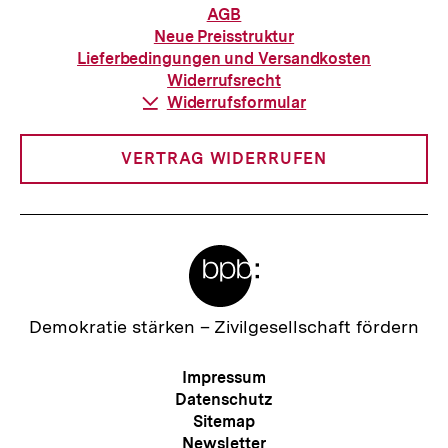
Informationen
AGB
zur
Neue Preisstruktur
Bestellung
Lieferbedingungen und Versandkosten
Widerrufsrecht
Download-
Widerrufsformular
Link:
VERTRAG WIDERRUFEN
Meta-
Links
Zur
Demokratie stärken –
Zivilgesellschaft fördern
Startseite
der
Meta-
Impressum
bpb
Navigation
Datenschutz
Sitemap
Newsletter