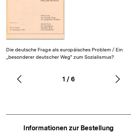
Die deutsche Frage als europäisches Problem / Ein
„besonderer deutscher Weg" zum Sozialismus?
1
/
6
Vorherigen
Nächs
Karussellinhalt
von
Inhalt
Inhalt
anzeigen
anzei
Informationen zur Bestellung