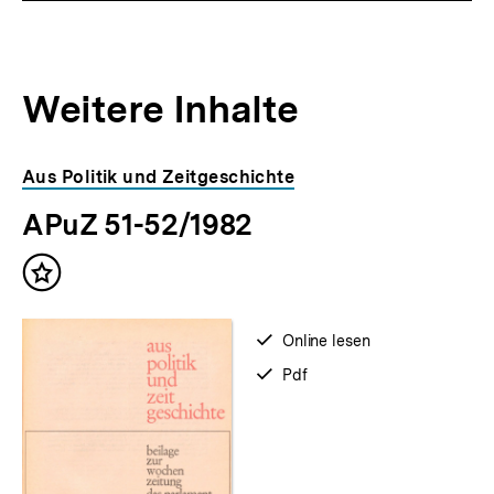
Weitere Inhalte
Inhaltskarousell
Inhaltskarussell
Aus Politik und Zeitgeschichte
für
überspringen
APuZ 51-52/1982
weitere
Inhalte
Inhalt
merken
verfügbar
Online lesen
zum
verfügbar
Pdf
als