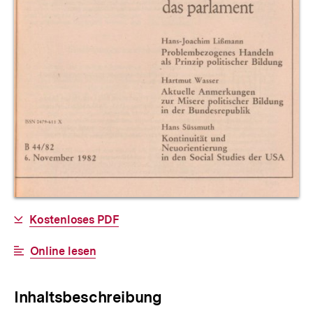
Allgemeine
Download-
Kostenloses PDF
Informationen
Link:
Interner
Online lesen
Link:
Inhaltsbeschreibung