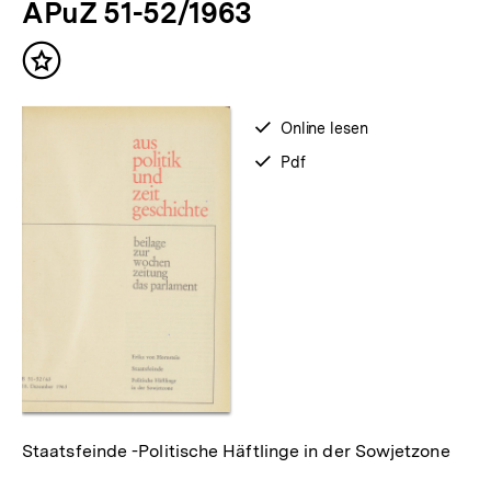
APuZ 51-52/1963
weitere
Inhalte
Inhalt
merken
verfügbar
Online lesen
zum
verfügbar
Pdf
als
Staatsfeinde -Politische Häftlinge in der Sowjetzone