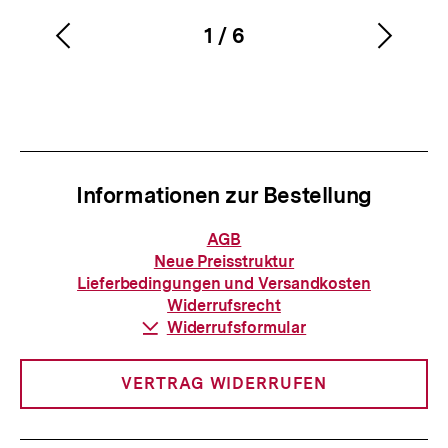
1
/
6
Vorherigen
Nächs
Karussellinhalt
von
Inhalt
Inhalt
anzeigen
anzei
Informationen zur Bestellung
Informationen
AGB
zur
Neue Preisstruktur
Bestellung
Lieferbedingungen und Versandkosten
Widerrufsrecht
Download-
Widerrufsformular
Link:
VERTRAG WIDERRUFEN