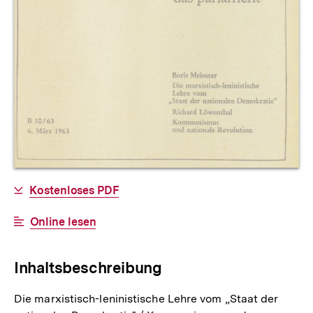
Allgemeine
Download-
Kostenloses PDF
Informationen
Link:
Interner
Online lesen
Link:
Inhaltsbeschreibung
Die marxistisch-leninistische Lehre vom „Staat der