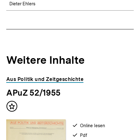
Dieter Ehlers
Weitere Inhalte
Inhaltskarousell
Inhaltskarussell
Aus Politik und Zeitgeschichte
für
überspringen
APuZ 52/1955
weitere
Inhalte
Inhalt
merken
verfügbar
Online lesen
zum
verfügbar
Pdf