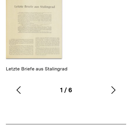
als
Letzte Briefe aus Stalingrad
1
/
6
Vorherigen
Nächs
Karussellinhalt
von
Inhalt
Inhalt
anzeigen
anzei