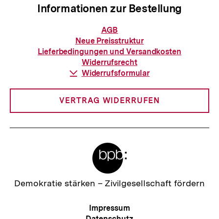
Informationen zur Bestellung
Informationen
AGB
zur
Neue Preisstruktur
Bestellung
Lieferbedingungen und Versandkosten
Widerrufsrecht
Download-
Widerrufsformular
Link:
VERTRAG WIDERRUFEN
Meta-
Links
Zur
Demokratie stärken –
Zivilgesellschaft fördern
Startseite
der
Meta-
Impressum
bpb
Navigation
Datenschutz