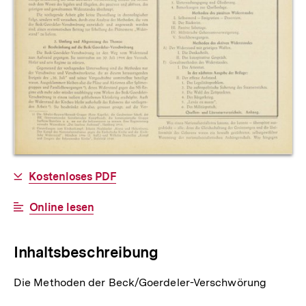
Allgemeine
Download-
Kostenloses PDF
Informationen
Link:
Interner
Online lesen
Link:
Inhaltsbeschreibung
Die Methoden der Beck/Goerdeler-Verschwörung