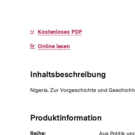
Allgemeine
Download-
Kostenloses PDF
Informationen
Link:
Interner
Online lesen
Link:
Inhaltsbeschreibung
Nigeria. Zur Vorgeschichte und Geschicht
Produktinformation
Reihe:
Aus Politik un