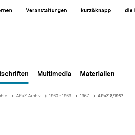
ernen
Veranstaltungen
kurz&knapp
die
tschriften
Multimedia
Materialien
ion
chte
APuZ Archiv
1960 - 1969
1967
APuZ 8/1967