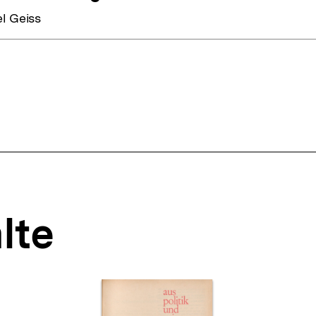
l Geiss
lte