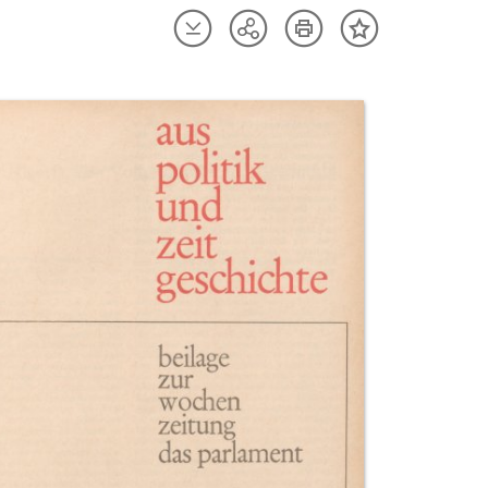
Artikel
Artikel
Teilen
Inhalt
herunterladen
drucken
Optionen
merken
anzeigen
uktvorschau