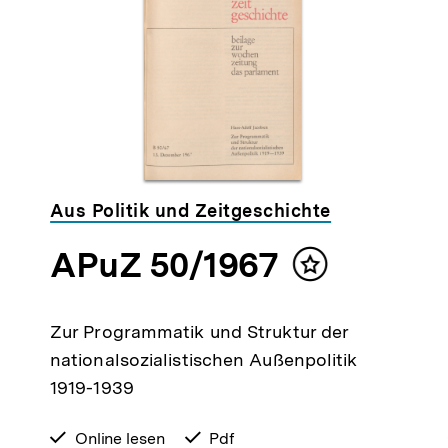
Aus Politik und Zeitgeschichte
APuZ 50/1967
lt
Inhalt
ken
merken
Zur Programmatik und Struktur der
nationalsozialistischen Außenpolitik
1919-1939
verfügbar
Online lesen
verfügbar
Pdf