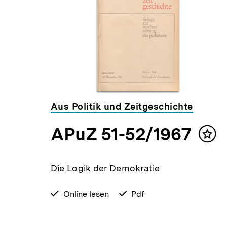
Inhalte
Aus Politik und Zeitgeschichte
APuZ 51-52/1967
lt
Inha
ken
mer
Die Logik der Demokratie
verfügbar
Online lesen
verfügbar
Pdf
zum
als