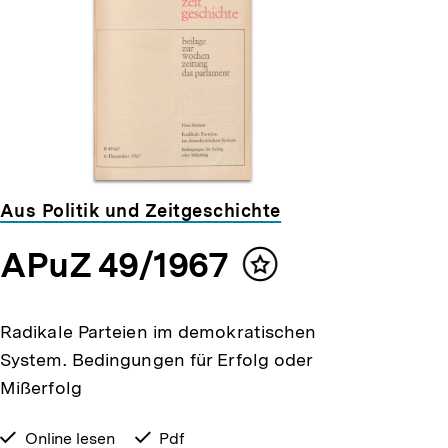
Aus Politik und Zeitgeschichte
APuZ 49/1967
Inhalt
merken
Radikale Parteien im demokratischen
System. Bedingungen für Erfolg oder
Mißerfolg
verfügbar
Online lesen
verfügbar
Pdf