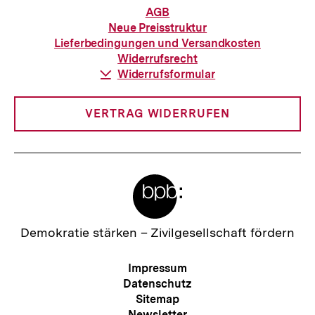
Informationen
AGB
zur
Neue Preisstruktur
Bestellung
Lieferbedingungen und Versandkosten
Widerrufsrecht
Download-
Widerrufsformular
Link:
VERTRAG WIDERRUFEN
Meta-
Links
Zur
Demokratie stärken –
Zivilgesellschaft fördern
Startseite
der
Meta-
Impressum
bpb
Navigation
Datenschutz
Sitemap
Newsletter