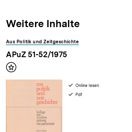
Weitere Inhalte
Inhaltskarousell
Inhaltskarussell
Aus Politik und Zeitgeschichte
für
überspringen
APuZ 51-52/1975
weitere
Inhalte
Inhalt
merken
verfügbar
Online lesen
zum
verfügbar
Pdf
als