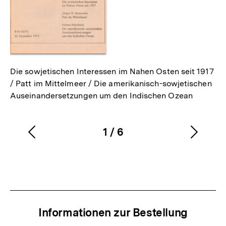
Die sowjetischen Interessen im Nahen Osten seit 1917
/ Patt im Mittelmeer / Die amerikanisch-sowjetischen
Auseinandersetzungen um den Indischen Ozean
1
/
6
Vorherigen
Nächs
Karussellinhalt
von
Inhalt
Inhalt
anzeigen
anzei
Informationen zur Bestellung