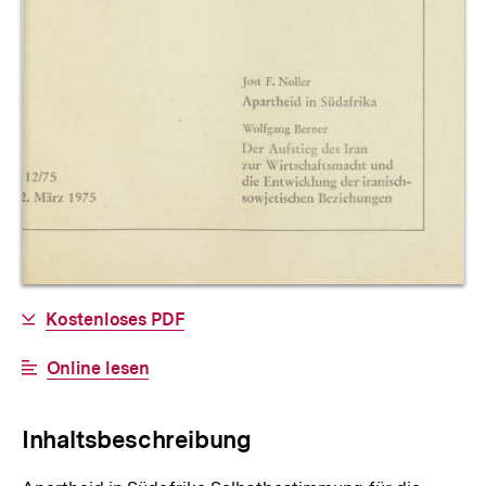
Allgemeine
Download-
Kostenloses PDF
Informationen
Link:
Interner
Online lesen
Link:
Inhaltsbeschreibung