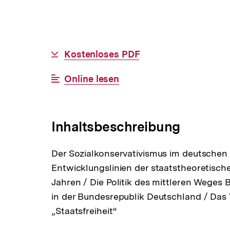
Allgemeine
Download-
Kostenloses PDF
Informationen
Link:
Interner
Online lesen
Link:
Inhaltsbeschreibung
Der Sozialkonservativismus im deutschen
Entwicklungslinien der staatstheoretische
Jahren / Die Politik des mittleren Weges 
in der Bundesrepublik Deutschland / Das 
„Staatsfreiheit“