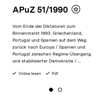
APuZ 51/1990
alt
Inhalt
ken
merken
Vom Ende der Diktaturen zum
Binnenmarkt 1993. Griechenland,
Portugal und Spanien auf dem Weg
zurück nach Europa / Spanien und
Portugal zwischen Regime-Übergang
und stabilisierter Demokratie /…
verfügbar
Online lesen
verfügbar
Pdf
zum
als
gen
Springe zum Inhalt
1
(
Aktueller Inhalt
)
Springe zum Inhalt
2
n