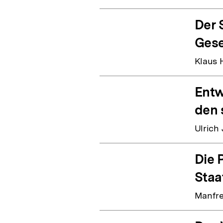
Der 
Gese
Klaus 
Entw
den 
Ulrich
Die 
Staa
Manfre