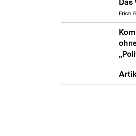
Das 
Erich 
Komm
ohne
„Pol
Artik