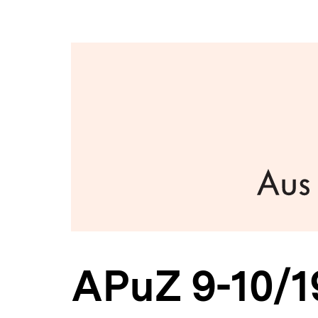
Archiv
a
ÖFFNEN
|
t
bpb.de
i
o
n
APuZ 9-10/1