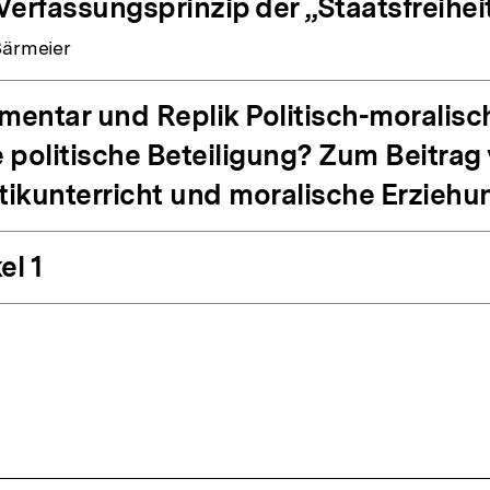
Verfassungsprinzip der „Staatsfreihei
Bärmeier
entar und Replik Politisch-moralisch
 politische Beteiligung? Zum Beitrag
itikunterricht und moralische Erziehu
el 1