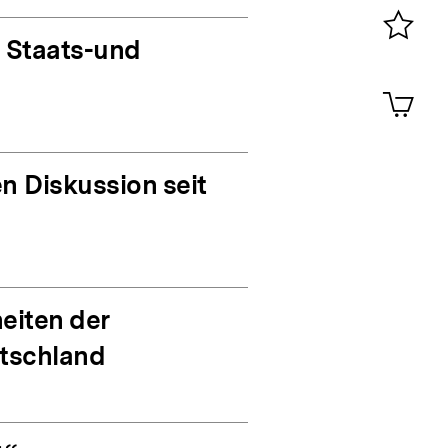
0
 Staats-und
Merklist
ansehen
0
Artik
im
Shop-
Warenko
ansehen
n Diskussion seit
eiten der
utschland