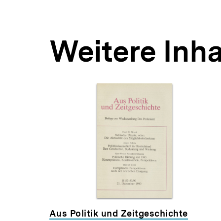
Weitere Inha
Inhaltskarousell
Inhaltskarussell
für
überspringen
weitere
Inhalte
Aus Politik und Zeitgeschichte