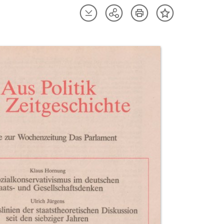
Artikel
Artikel
Teilen
Inhalt
herunterladen
drucken
Optionen
merken
anzeigen
uktvorschau