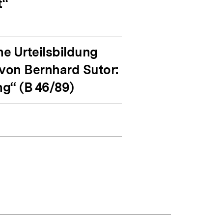
t“
e Urteilsbildung
 von Bernhard Sutor:
ng“ (B 46/89)