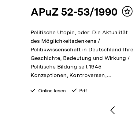
APuZ 52-53/1990
Inhalt
Inh
merken
mer
rechts
Politische Utopie, oder: Die Aktualität
ne /
des Möglichkeitsdenkens /
ändern
Politikwissenschaft in Deutschland Ihre
Die
Geschichte, Bedeutung und Wirkung /
chen
Politische Bildung seit 1945
Konzeptionen, Kontroversen,…
verfügbar
Online lesen
verfügbar
Pdf
zum
als
1
/
2
Karussellinhalt
von
Vorheri
Inhalt
anzeige