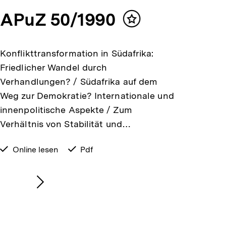
APuZ 50/1990
Inhalt
merken
Konflikttransformation in Südafrika:
Friedlicher Wandel durch
Verhandlungen? / Südafrika auf dem
Weg zur Demokratie? Internationale und
innenpolitische Aspekte / Zum
Verhältnis von Stabilität und…
verfügbar
Online lesen
verfügbar
Pdf
zum
als
Nächsten
Inhalt
anzeigen