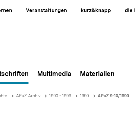
ernen
Veranstaltungen
kurz&knapp
die
tschriften
Multimedia
Materialien
ion
chte
APuZ Archiv
1990 - 1999
1990
APuZ 9-10/1990