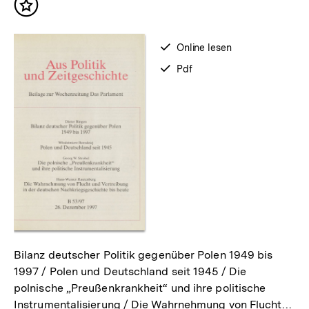
Inhalt
merken
verfügbar
Online lesen
zum
verfügbar
Pdf
als
Bilanz deutscher Politik gegenüber Polen 1949 bis
1997 / Polen und Deutschland seit 1945 / Die
polnische „Preußenkrankheit“ und ihre politische
Instrumentalisierung / Die Wahrnehmung von Flucht…