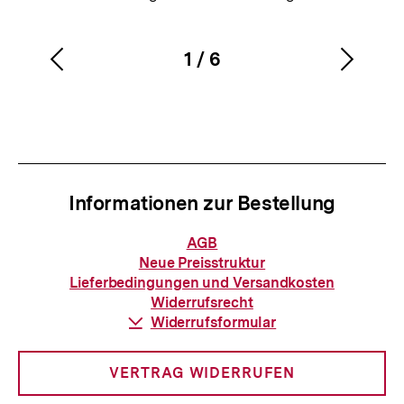
1
/
6
Vorherigen
Nächs
Karussellinhalt
von
Inhalt
Inhalt
anzeigen
anzei
Informationen zur Bestellung
Informationen
AGB
zur
Neue Preisstruktur
Bestellung
Lieferbedingungen und Versandkosten
Widerrufsrecht
Download-
Widerrufsformular
Link:
VERTRAG WIDERRUFEN