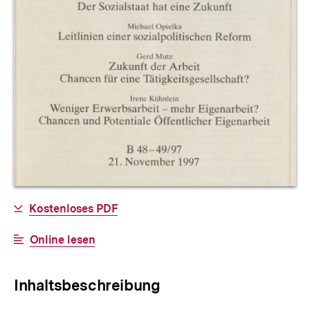
Allgemeine
Download-
Kostenloses PDF
Informationen
Link:
Interner
Online lesen
Link:
Inhaltsbeschreibung