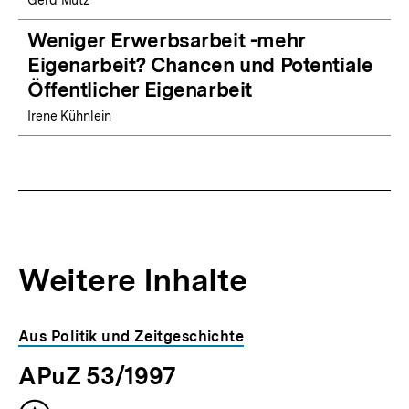
Weniger Erwerbsarbeit -mehr
Eigenarbeit? Chancen und Potentiale
Öffentlicher Eigenarbeit
Irene Kühnlein
Weitere Inhalte
Inhaltskarousell
Inhaltskarussell
Aus Politik und Zeitgeschichte
für
überspringen
APuZ 53/1997
weitere
Inhalte