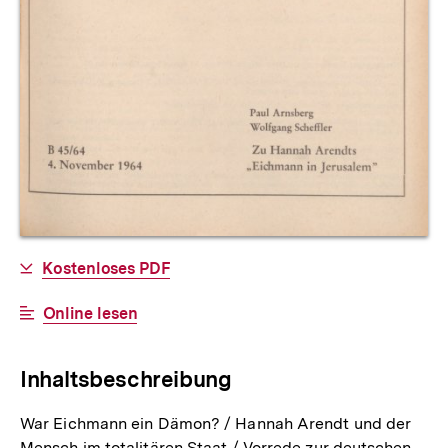
Allgemeine
Download-
Kostenloses PDF
Informationen
Link:
Interner
Online lesen
Link:
Inhaltsbeschreibung
War Eichmann ein Dämon? / Hannah Arendt und der
Mensch im totalitären Staat / Vorrede zur deutschen