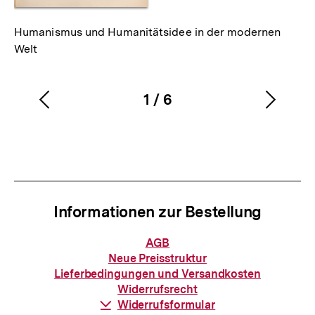
Humanismus und Humanitätsidee in der modernen
Welt
1
/
6
Vorherigen
Nächs
Karussellinhalt
von
Inhalt
Inhalt
anzeigen
anzei
Informationen zur Bestellung
Informationen
AGB
zur
Neue Preisstruktur
Bestellung
Lieferbedingungen und Versandkosten
Widerrufsrecht
Download-
Widerrufsformular