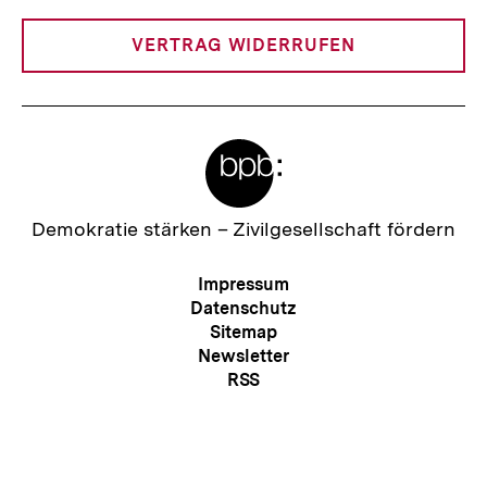
Link:
VERTRAG WIDERRUFEN
Meta-
Links
Zur
Demokratie stärken –
Zivilgesellschaft fördern
Startseite
der
Meta-
Impressum
bpb
Navigation
Datenschutz
Sitemap
Newsletter
Zum
RSS
Seite
Kontakt
Presse
Barriere melden
Erklärung zur Barrierefreiheit