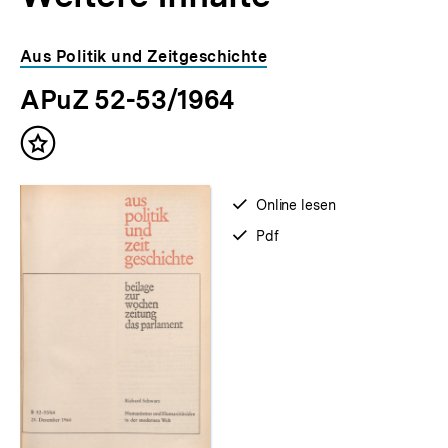
Inhaltskarousell
Inhaltskarussell
Aus Politik und Zeitgeschichte
für
überspringen
APuZ 52-53/1964
weitere
Inhalte
Inhalt
merken
verfügbar
Online lesen
zum
verfügbar
Pdf
als