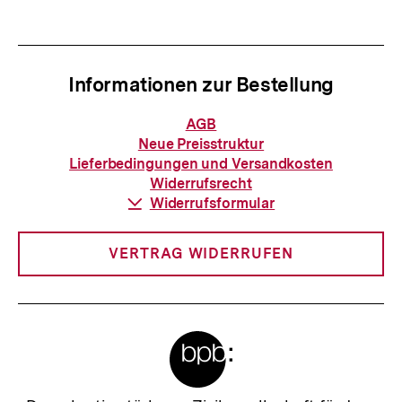
anzeigen
anzei
Informationen zur Bestellung
Informationen
AGB
zur
Neue Preisstruktur
Bestellung
Lieferbedingungen und Versandkosten
Widerrufsrecht
Download-
Widerrufsformular
Link:
VERTRAG WIDERRUFEN
Meta-
Links