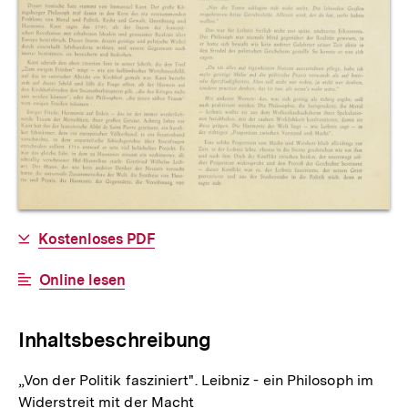
Allgemeine
Download-
Kostenloses PDF
Informationen
Link:
Interner
Online lesen
Link:
Inhaltsbeschreibung
„Von der Politik fasziniert". Leibniz - ein Philosoph im
Widerstreit mit der Macht