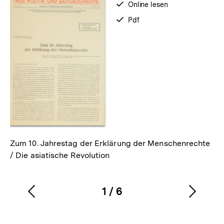
verfügbar
Online lesen
zum
verfügbar
Pdf
als
Zum 10. Jahrestag der Erklärung der Menschenrechte
/ Die asiatische Revolution
1
/
6
Vorherigen
Nächs
Karussellinhalt
von
Inhalt
Inhalt