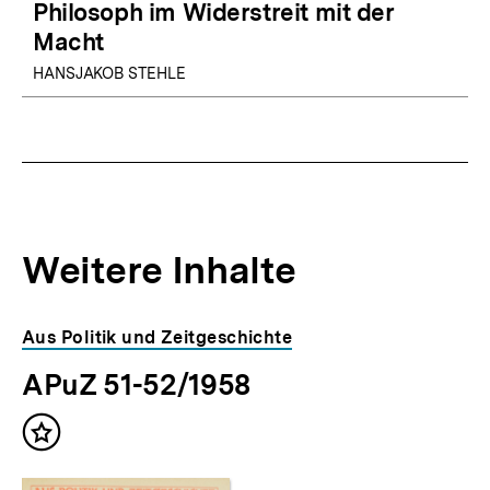
Philosoph im Widerstreit mit der
Macht
HANSJAKOB STEHLE
Weitere Inhalte
Inhaltskarousell
Inhaltskarussell
Aus Politik und Zeitgeschichte
für
überspringen
APuZ 51-52/1958
weitere
Inhalte
Inhalt
merken