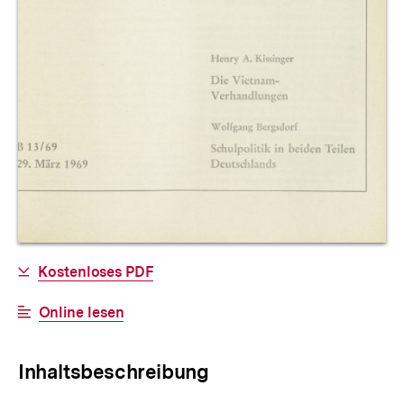
Allgemeine
Download-
Kostenloses PDF
Informationen
Link:
Interner
Online lesen
Link:
Inhaltsbeschreibung