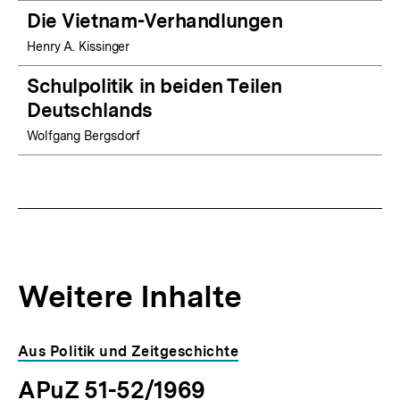
Die Vietnam-Verhandlungen
Henry A. Kissinger
Schulpolitik in beiden Teilen
Deutschlands
Wolfgang Bergsdorf
Weitere Inhalte
Inhaltskarousell
Inhaltskarussell
Aus Politik und Zeitgeschichte
für
überspringen
APuZ 51-52/1969
weitere