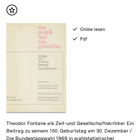
Inhalte
Inhalt
merken
verfügbar
Online lesen
zum
verfügbar
Pdf
als
Theodor Fontane als Zeit-und Gesellschaftskritiker Ein
Beitrag zu seinem 150. Geburtstag am 30. Dezember /
Die Bundestagswahl 1969 in wahlstatistischer