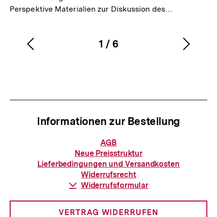
Perspektive Materialien zur Diskussion des…
1
/
6
Vorherigen
Nächs
Karussellinhalt
von
Inhalt
Inhalt
anzeigen
anzei
Informationen zur Bestellung
Informationen
AGB
zur
Neue Preisstruktur
Bestellung
Lieferbedingungen und Versandkosten
Widerrufsrecht
Download-
Widerrufsformular
Link:
VERTRAG WIDERRUFEN