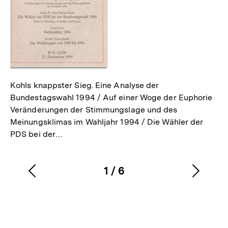
Kohls knappster Sieg. Eine Analyse der
Bundestagswahl 1994 / Auf einer Woge der Euphorie
Veränderungen der Stimmungslage und des
Meinungsklimas im Wahljahr 1994 / Die Wähler der
PDS bei der…
1
/
6
Vorherigen
Nächs
Karussellinhalt
von
Inhalt
Inhalt
anzeigen
anzei