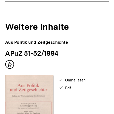
Weitere Inhalte
Inhaltskarousell
Inhaltskarussell
Aus Politik und Zeitgeschichte
für
überspringen
APuZ 51-52/1994
weitere
Inhalte
Inhalt
merken
verfügbar
Online lesen
zum
verfügbar
Pdf
als