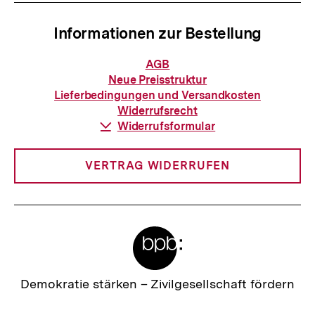
Informationen zur Bestellung
Informationen
AGB
zur
Neue Preisstruktur
Bestellung
Lieferbedingungen und Versandkosten
Widerrufsrecht
Download-
Widerrufsformular
Link:
VERTRAG WIDERRUFEN
Meta-
Links
Zur
Demokratie stärken –
Zivilgesellschaft fördern
Startseite
der