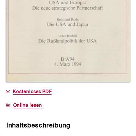
Allgemeine
Download-
Kostenloses PDF
Informationen
Link:
Interner
Online lesen
Link:
Inhaltsbeschreibung