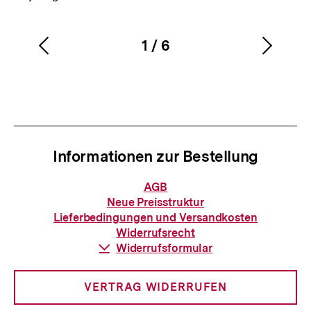
1
/
6
Vorherigen
Nächs
Karussellinhalt
von
Inhalt
Inhalt
anzeigen
anzei
Informationen zur Bestellung
Informationen
AGB
zur
Neue Preisstruktur
Bestellung
Lieferbedingungen und Versandkosten
Widerrufsrecht
Download-
Widerrufsformular
Link:
VERTRAG WIDERRUFEN