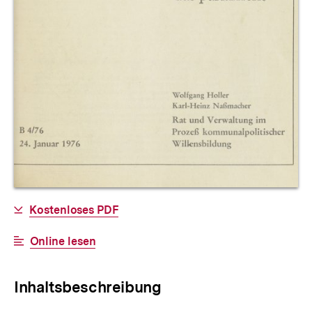
Allgemeine
Download-
Kostenloses PDF
Informationen
Link:
Interner
Online lesen
Link:
Inhaltsbeschreibung