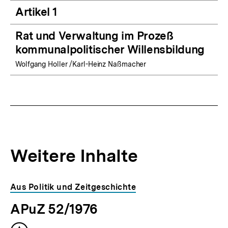
Artikel 1
Rat und Verwaltung im Prozeß
kommunalpolitischer Willensbildung
Wolfgang Holler /Karl-Heinz Naßmacher
Weitere Inhalte
Inhaltskarousell
Inhaltskarussell
Aus Politik und Zeitgeschichte
für
überspringen
APuZ 52/1976
weitere
Inhalte