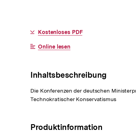
Allgemeine
Download-
Kostenloses PDF
Informationen
Link:
Interner
Online lesen
Link:
Inhaltsbeschreibung
Die Konferenzen der deutschen Ministerp
Technokratischer Konservatismus
Produktinformation