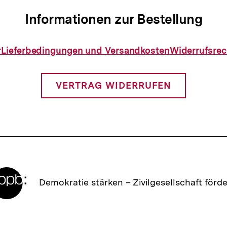
Informationen zur Bestellung
Informationen
r
Lieferbedingungen und Versandkosten
Widerrufsrec
zur
Bestellung
VERTRAG WIDERRUFEN
Zur
Demokratie stärken –
Zivilgesellschaft förd
Startseite
der
bpb