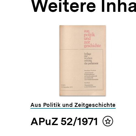
Weitere Inha
Inhaltskarousell
Inhaltskarussell
für
überspringen
weitere
Inhalte
Aus Politik und Zeitgeschichte
APuZ 52/1971
t
Inhalt
en
merken