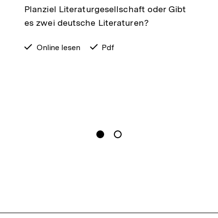
Planziel Literaturgesellschaft oder Gibt
es zwei deutsche Literaturen?
verfügbar
Online lesen
verfügbar
Pdf
zum
als
gen
Springe zum Inhalt
1
(
Aktueller Inhalt
)
Springe zum Inhalt
2
n