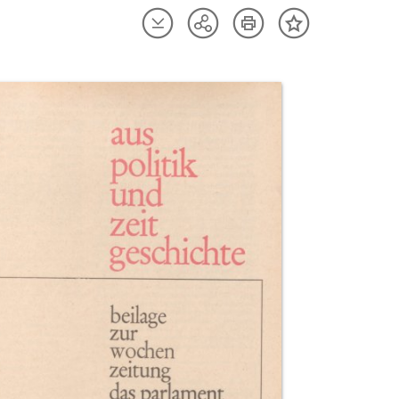
Artikel
Artikel
Teilen
Inhalt
herunterladen
drucken
Optionen
merken
anzeigen
uktvorschau