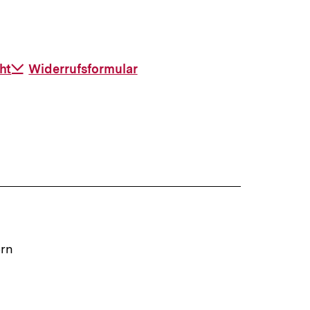
ht
Download-
Widerrufsformular
Link:
ern