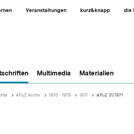
ernen
Veranstaltungen
kurz&knapp
die
tschriften
Multimedia
Materialien
ion
chte
APuZ Archiv
1970 - 1979
1971
APuZ 31/1971