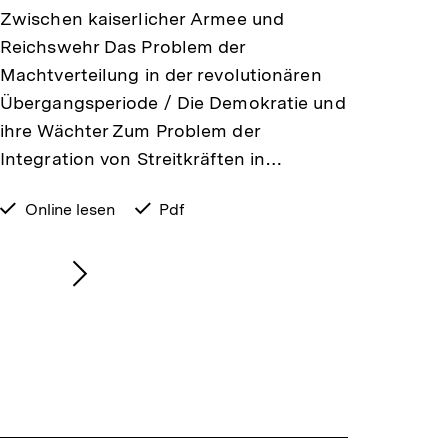
Zwischen kaiserlicher Armee und
Reichswehr Das Problem der
Machtverteilung in der revolutionären
Übergangsperiode / Die Demokratie und
ihre Wächter Zum Problem der
Integration von Streitkräften in…
verfügbar
Online lesen
verfügbar
Pdf
zum
als
Nächsten
Inhalt
anzeigen