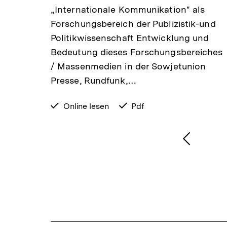
n Das
„Internationale Kommunikation" als
r
Forschungsbereich der Publizistik-und
Politikwissenschaft Entwicklung und
Bedeutung dieses Forschungsbereiches
/ Massenmedien in der Sowjetunion
Presse, Rundfunk,…
verfügbar
Online lesen
verfügbar
Pdf
zum
als
1
/
2
Karussellinhalt
von
Vorheri
Inhalt
anzeige