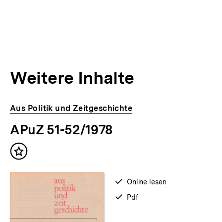
Weitere Inhalte
Inhaltskarousell
Inhaltskarussell
Aus Politik und Zeitgeschichte
für
überspringen
APuZ 51-52/1978
weitere
Inhalte
Inhalt
merken
verfügbar
Online lesen
zum
verfügbar
Pdf
als