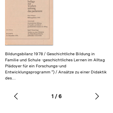
Bildungsbilanz 1978 / Geschichtliche Bildung in
Familie und Schule -geschichtliches Lernen im Alltag
Plädoyer für ein Forschungs-und
Entwicklungsprogramm *) / Ansätze zu einer Didaktik
des…
1
/
6
Vorherigen
Nächs
Karussellinhalt
von
Inhalt
Inhalt