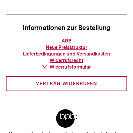
anzeigen
anzei
Informationen zur Bestellung
Informationen
AGB
zur
Neue Preisstruktur
Bestellung
Lieferbedingungen und Versandkosten
Widerrufsrecht
Download-
Widerrufsformular
Link:
VERTRAG WIDERRUFEN
Meta-
Links