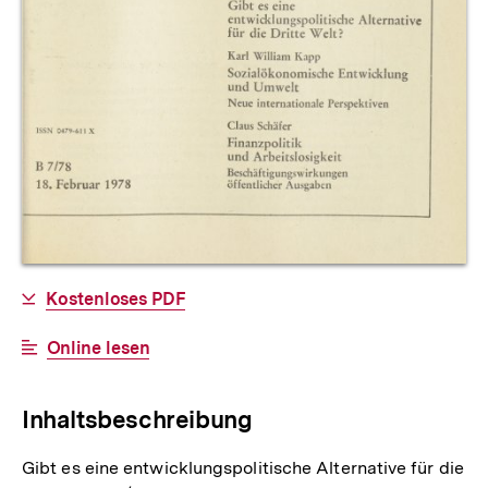
Allgemeine
Download-
Kostenloses PDF
Informationen
Link:
Interner
Online lesen
Link:
Inhaltsbeschreibung
Gibt es eine entwicklungspolitische Alternative für die