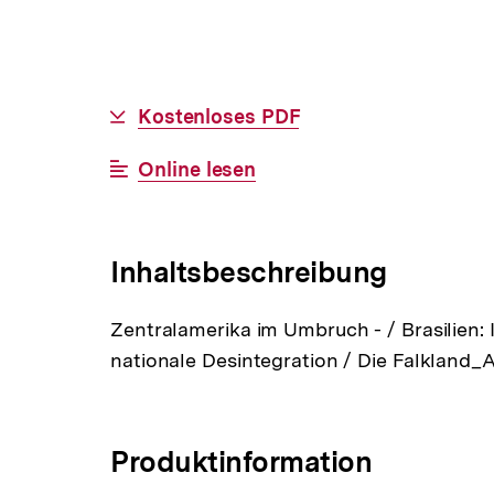
Allgemeine
Download-
Kostenloses PDF
Informationen
Link:
Interner
Online lesen
Link:
Inhaltsbeschreibung
Zentralamerika im Umbruch - / Brasilien: 
nationale Desintegration / Die Falkland_Af
Produktinformation