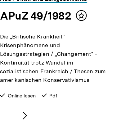
APuZ 49/1982
Inhalt
merken
Die „Britische Krankheit“
Krisenphänomene und
Lösungsstrategien / „Changement" -
Kontinuität trotz Wandel im
sozialistischen Frankreich / Thesen zum
amerikanischen Konservativismus
verfügbar
Online lesen
verfügbar
Pdf
zum
als
Nächsten
Inhalt
anzeigen