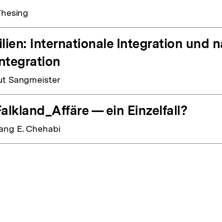
Thesing
ilien: Internationale Integration und n
ntegration
t Sangmeister
Falkland_Affäre — ein Einzelfall?
ng E. Chehabi