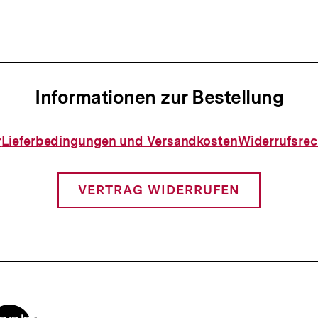
Informationen zur Bestellung
Informationen
r
Lieferbedingungen und Versandkosten
Widerrufsrec
zur
Bestellung
VERTRAG WIDERRUFEN
Zur