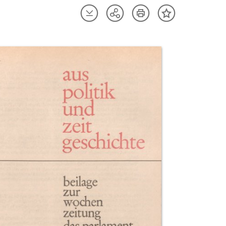
Artikel
Artikel
Teilen
Inhalt
herunterladen
drucken
Optionen
merken
anzeigen
uktvorschau