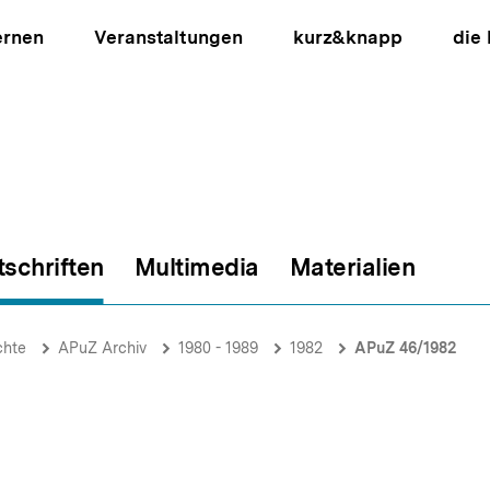
ernen
Veranstaltungen
kurz&knapp
die
tschriften
Multimedia
Materialien
ion
chte
APuZ Archiv
1980 - 1989
1982
APuZ 46/1982