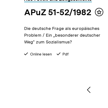
APuZ 51-52/1982
lt
Inha
ken
mer
Die deutsche Frage als europäisches
 die
Problem / Ein „besonderer deutscher
Weg" zum Sozialismus?
verfügbar
Online lesen
verfügbar
Pdf
zum
als
1
/
2
Karussellinhalt
von
Vorheri
Inhalt
anzeige