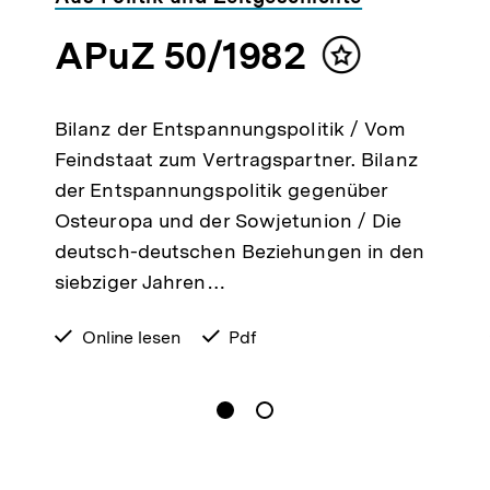
APuZ 50/1982
lt
Inhalt
ken
merken
Bilanz der Entspannungspolitik / Vom
Feindstaat zum Vertragspartner. Bilanz
der Entspannungspolitik gegenüber
Osteuropa und der Sowjetunion / Die
deutsch-deutschen Beziehungen in den
siebziger Jahren…
verfügbar
Online lesen
verfügbar
Pdf
zum
als
gen
Springe zum Inhalt
1
(
Aktueller Inhalt
)
Springe zum Inhalt
2
n