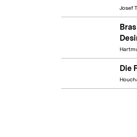
Josef 
Bras
Desi
Hartmu
Die 
Houcha