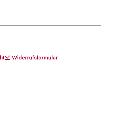
ht
Download-
Widerrufsformular
Link: