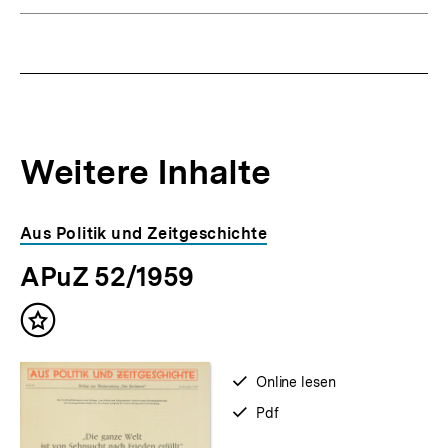
Weitere Inhalte
Inhaltskarousell
Inhaltskarussell
Aus Politik und Zeitgeschichte
für
überspringen
APuZ 52/1959
weitere
Inhalte
Inhalt
merken
verfügbar
Online lesen
zum
verfügbar
Pdf
als