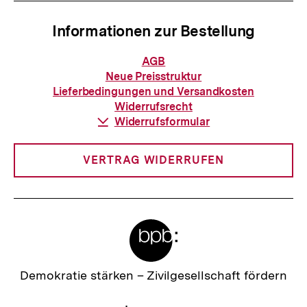
Informationen zur Bestellung
Informationen
AGB
zur
Neue Preisstruktur
Bestellung
Lieferbedingungen und Versandkosten
Widerrufsrecht
Download-
Widerrufsformular
Link:
VERTRAG WIDERRUFEN
Meta-
Links
Zur
Demokratie stärken –
Zivilgesellschaft fördern
Startseite
der