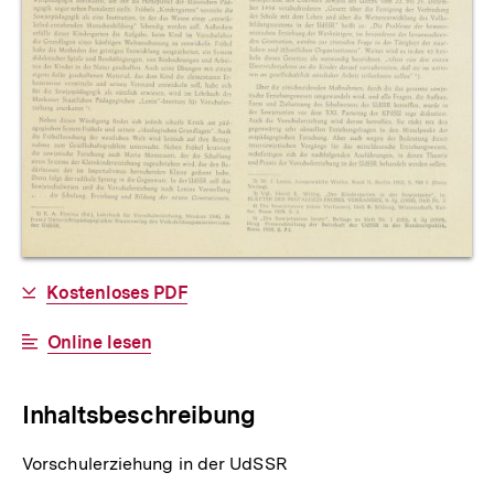
Allgemeine
Download-
Kostenloses PDF
Informationen
Link:
Interner
Online lesen
Link:
Inhaltsbeschreibung
Vorschulerziehung in der UdSSR