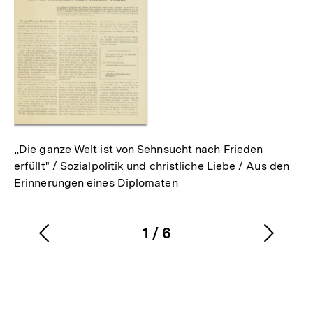
„Die ganze Welt ist von Sehnsucht nach Frieden
erfüllt" / Sozialpolitik und christliche Liebe / Aus den
Erinnerungen eines Diplomaten
1
/
6
Vorherigen
Nächs
Karussellinhalt
von
Inhalt
Inhalt
anzeigen
anzei