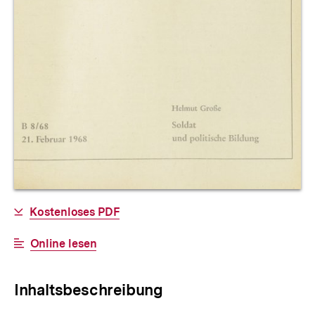
Allgemeine
Download-
Kostenloses PDF
Informationen
Link:
Interner
Online lesen
Link:
Inhaltsbeschreibung