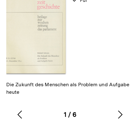
verfügbar
Pdf
als
Die Zukunft des Menschen als Problem und Aufgabe
heute
1
/
6
Vorherigen
Nächs
Karussellinhalt
von
Inhalt
Inhalt
anzeigen
anzei