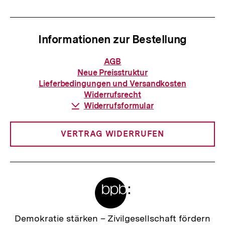
Informationen zur Bestellung
Informationen
AGB
zur
Neue Preisstruktur
Bestellung
Lieferbedingungen und Versandkosten
Widerrufsrecht
Download-
Widerrufsformular
Link:
VERTRAG WIDERRUFEN
Meta-
Links
Zur
Demokratie stärken –
Zivilgesellschaft fördern