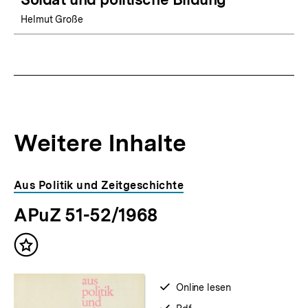
Helmut Große
Weitere Inhalte
Inhaltskarousell
Inhaltskarussell
Aus Politik und Zeitgeschichte
für
überspringen
APuZ 51-52/1968
weitere
Inhalte
Inhalt
merken
verfügbar
Online lesen
zum