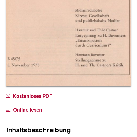
Allgemeine
Download-
Kostenloses PDF
Informationen
Link:
Interner
Online lesen
Link:
Inhaltsbeschreibung