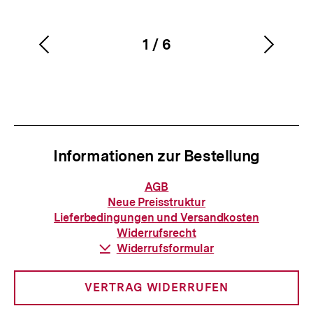
1
/
6
Vorherigen
Nächs
Karussellinhalt
von
Inhalt
Inhalt
anzeigen
anzei
Informationen zur Bestellung
Informationen
AGB
zur
Neue Preisstruktur
Bestellung
Lieferbedingungen und Versandkosten
Widerrufsrecht
Download-
Widerrufsformular
Link:
VERTRAG WIDERRUFEN