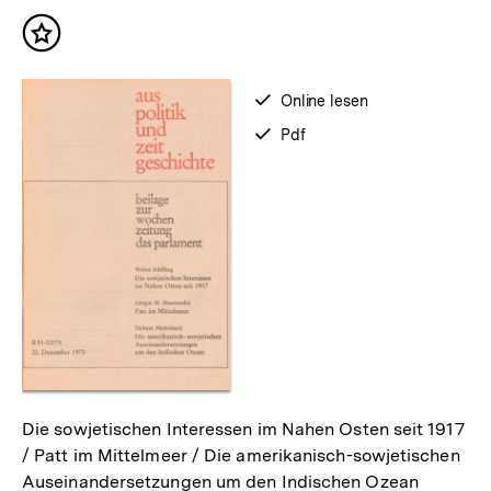
Inhalte
Inhalt
merken
verfügbar
Online lesen
zum
verfügbar
Pdf
als
Die sowjetischen Interessen im Nahen Osten seit 1917
/ Patt im Mittelmeer / Die amerikanisch-sowjetischen
Auseinandersetzungen um den Indischen Ozean