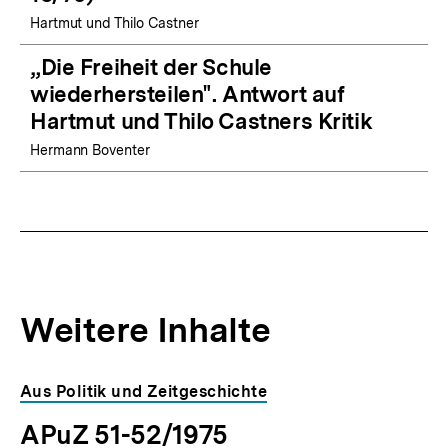
Hartmut und Thilo Castner
„Die Freiheit der Schule
wiederhersteilen". Antwort auf
Hartmut und Thilo Castners Kritik
Hermann Boventer
Weitere Inhalte
Inhaltskarousell
Inhaltskarussell
Aus Politik und Zeitgeschichte
für
überspringen
APuZ 51-52/1975
weitere