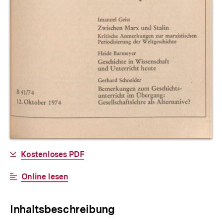
Allgemeine
Download-
Kostenloses PDF
Informationen
Link:
Interner
Online lesen
Link:
Inhaltsbeschreibung