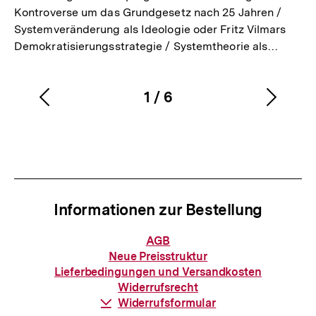
Kontroverse um das Grundgesetz nach 25 Jahren /
Systemveränderung als Ideologie oder Fritz Vilmars
Demokratisierungsstrategie / Systemtheorie als…
1
/
6
Vorherigen
Nächs
Karussellinhalt
von
Inhalt
Inhalt
anzeigen
anzei
Informationen zur Bestellung
Informationen
AGB
zur
Neue Preisstruktur
Bestellung
Lieferbedingungen und Versandkosten
Widerrufsrecht
Download-
Widerrufsformular