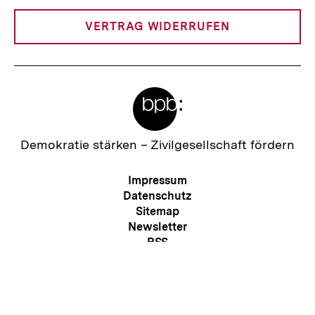
Link:
VERTRAG WIDERRUFEN
Meta-
Links
Zur
Demokratie stärken –
Zivilgesellschaft fördern
Startseite
der
Meta-
Impressum
bpb
Navigation
Datenschutz
Sitemap
Zum
Newsletter
Seite
RSS
Kontakt
Presse
Barriere melden
Erklärung zur Barrierefreiheit