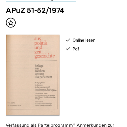
für
überspringen
APuZ 51-52/1974
weitere
Inhalte
Inhalt
merken
verfügbar
Online lesen
zum
verfügbar
Pdf
als
Verfassung als Parteiprogramm? Anmerkungen zur