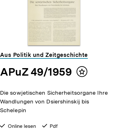
Aus Politik und Zeitgeschichte
APuZ 49/1959
Inhalt
merken
Die sowjetischen Sicherheitsorgane Ihre
Wandlungen von Dsiershinskij bis
Schelepin
verfügbar
Online lesen
verfügbar
Pdf
zum
als