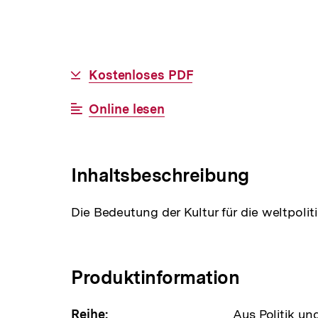
Allgemeine
Download-
Kostenloses PDF
Informationen
Link:
Interner
Online lesen
Link:
Inhaltsbeschreibung
Die Bedeutung der Kultur für die weltpoli
Produktinformation
Reihe:
Aus Politik un