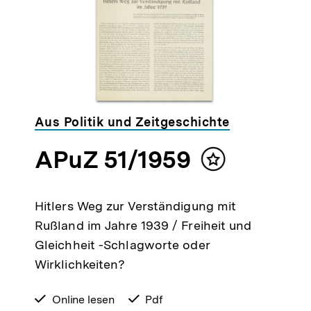
Aus Politik und Zeitgeschichte
APuZ 51/1959
Inhalt
merken
Hitlers Weg zur Verständigung mit
Rußland im Jahre 1939 / Freiheit und
Gleichheit -Schlagworte oder
Wirklichkeiten?
verfügbar
Online lesen
verfügbar
Pdf