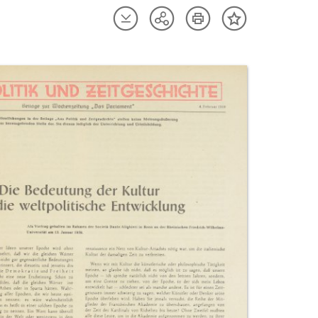
Artikel
Artikel
Teilen
Inhalt
herunterladen
drucken
Optionen
merken
anzeigen
uktvorschau