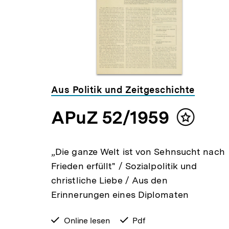
Aus Politik und Zeitgeschichte
APuZ 52/1959
lt
Inhalt
ken
merken
/
„Die ganze Welt ist von Sehnsucht nach
Frieden erfüllt" / Sozialpolitik und
christliche Liebe / Aus den
Erinnerungen eines Diplomaten
verfügbar
Online lesen
verfügbar
Pdf