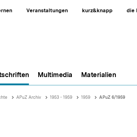
ernen
Veranstaltungen
kurz&knapp
die
tschriften
Multimedia
Materialien
ion
chte
APuZ Archiv
1953 - 1959
1959
APuZ 6/1959