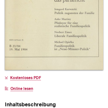
Allgemeine
Download-
Kostenloses PDF
Informationen
Link:
Interner
Online lesen
Link:
Inhaltsbeschreibung