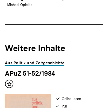
Michael Opielka
Weitere Inhalte
Inhaltskarousell
Inhaltskarussell
Aus Politik und Zeitgeschichte
für
überspringen
APuZ 51-52/1984
weitere
Inhalte
Inhalt
merken
verfügbar
Online lesen
zum
verfügbar
Pdf