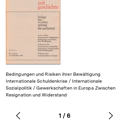
als
Bedingungen und Risiken ihrer Bewältigung
Internationale Schuldenkrise / Internationale
Sozialpolitik / Gewerkschaften in Europa Zwischen
Resignation und Widerstand
1
/
6
Vorherigen
Nächs
Karussellinhalt
von
Inhalt
Inhalt