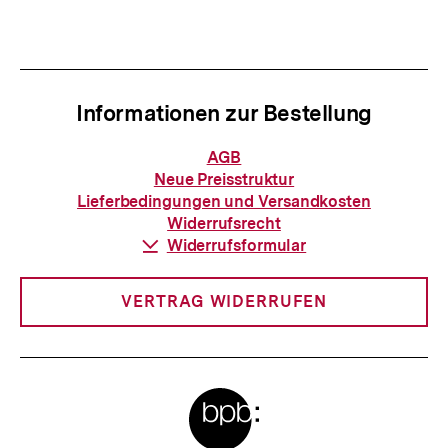
anzeigen
anzei
Informationen zur Bestellung
Informationen
AGB
zur
Neue Preisstruktur
Bestellung
Lieferbedingungen und Versandkosten
Widerrufsrecht
Download-
Widerrufsformular
Link:
VERTRAG WIDERRUFEN
Meta-
Links