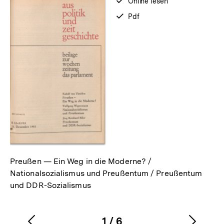
verfügbar
Online lesen
zum
verfügbar
Pdf
als
Preußen — Ein Weg in die Moderne? /
Nationalsozialismus und Preußentum / Preußentum
und DDR-Sozialismus
1
/
6