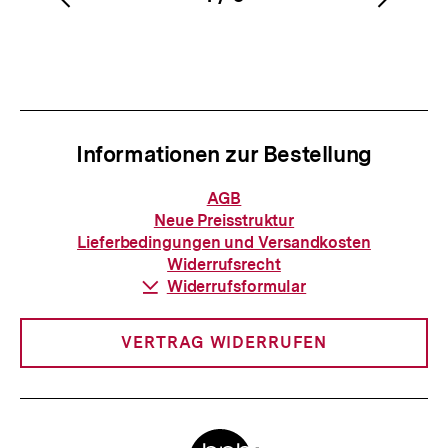
Vorherigen
Nächs
Karussellinhalt
von
Inhalt
Inhalt
anzeigen
anzei
Informationen zur Bestellung
Informationen
AGB
zur
Neue Preisstruktur
Bestellung
Lieferbedingungen und Versandkosten
Widerrufsrecht
Download-
Widerrufsformular
Link:
VERTRAG WIDERRUFEN