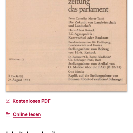
Allgemeine
Download-
Kostenloses PDF
Informationen
Link:
Interner
Online lesen
Link: