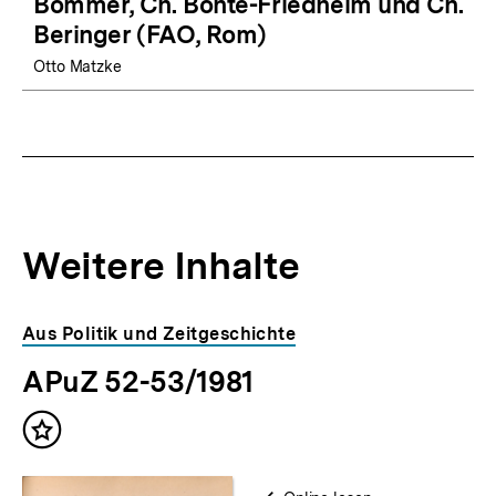
Bommer, Ch. Bonte-Friedheim und Ch.
Beringer (FAO, Rom)
Otto Matzke
Weitere Inhalte
Inhaltskarousell
Inhaltskarussell
Aus Politik und Zeitgeschichte
für
überspringen
APuZ 52-53/1981
weitere
Inhalte
Inhalt
merken