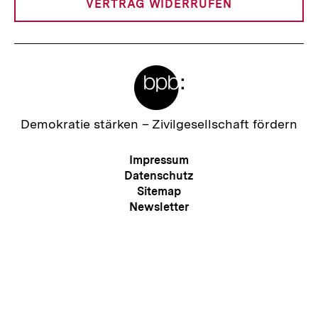
VERTRAG WIDERRUFEN
Meta-
Links
Zur
Demokratie stärken –
Zivilgesellschaft fördern
Startseite
der
Meta-
Impressum
bpb
Navigation
Datenschutz
Sitemap
Zum
Newsletter
Seite
RSS
Kontakt
Presse
Barriere melden
Erklärung zur Barrierefreiheit