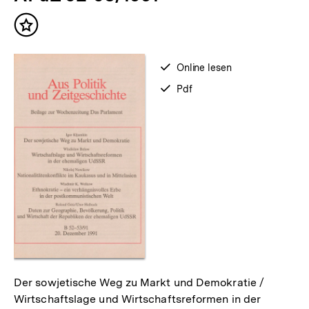
Inhalte
Inhalt
merken
verfügbar
Online lesen
zum
verfügbar
Pdf
als
Der sowjetische Weg zu Markt und Demokratie /
Wirtschaftslage und Wirtschaftsreformen in der