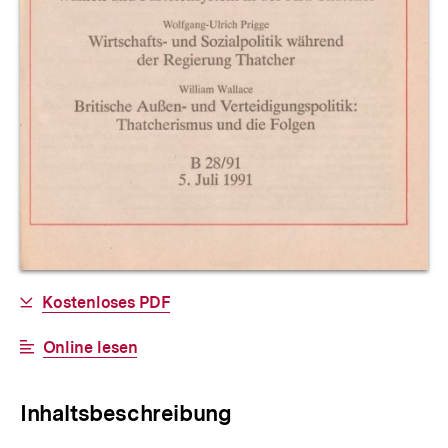
Allgemeine
Download-
Kostenloses PDF
Informationen
Link:
Interner
Online lesen
Link:
Inhaltsbeschreibung