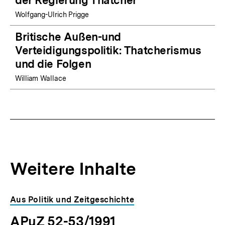
der Regierung Thatcher
Wolfgang-Ulrich Prigge
Britische Außen-und
Verteidigungspolitik: Thatcherismus
und die Folgen
William Wallace
Weitere Inhalte
Inhaltskarousell
Inhaltskarussell
Aus Politik und Zeitgeschichte
für
überspringen
APuZ 52-53/1991
weitere