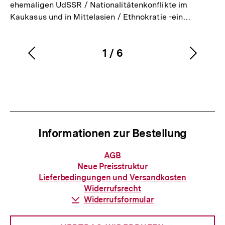
ehemaligen UdSSR / Nationalitätenkonflikte im
Kaukasus und in Mittelasien / Ethnokratie -ein…
1
/
6
Vorherigen
Nächs
Karussellinhalt
von
Inhalt
Inhalt
anzeigen
anzei
Informationen zur Bestellung
Informationen
AGB
zur
Neue Preisstruktur
Bestellung
Lieferbedingungen und Versandkosten
Widerrufsrecht
Download-
Widerrufsformular
Link: