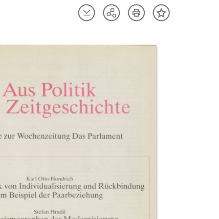
Artikel
Artikel
Teilen
Inhalt
herunterladen
drucken
Optionen
merken
anzeigen
uktvorschau