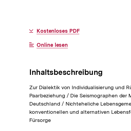
Allgemeine
Download-
Kostenloses PDF
Informationen
Link:
Interner
Online lesen
Link:
Inhaltsbeschreibung
Zur Dialektik von Individualisierung und 
Paarbeziehung / Die Seismographen der M
Deutschland / Nichteheliche Lebensgem
konventionellen und alternativen Lebens
Fürsorge