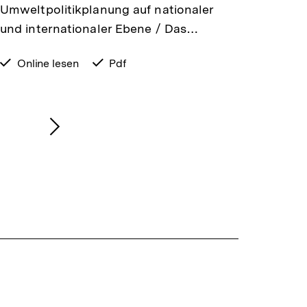
Umweltpolitikplanung auf nationaler
und internationaler Ebene / Das…
verfügbar
Online lesen
verfügbar
Pdf
zum
als
Nächsten
Inhalt
anzeigen