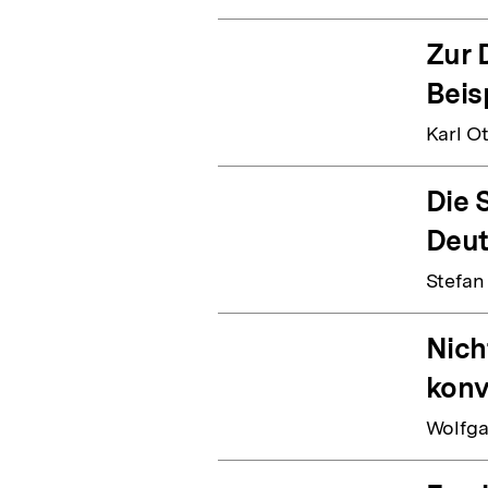
Zur 
Beis
Karl O
Die 
Deut
Stefan
Nich
konv
Wolfga