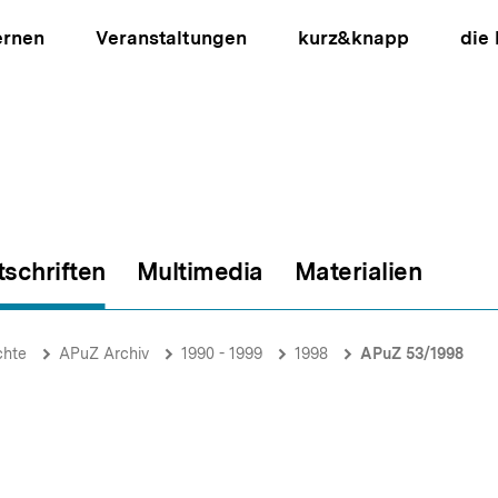
ernen
Veranstaltungen
kurz&knapp
die
tschriften
Multimedia
Materialien
ion
chte
APuZ Archiv
1990 - 1999
1998
APuZ 53/1998