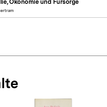
lie, Ökonomie und Fürsorge
Bertram
lte