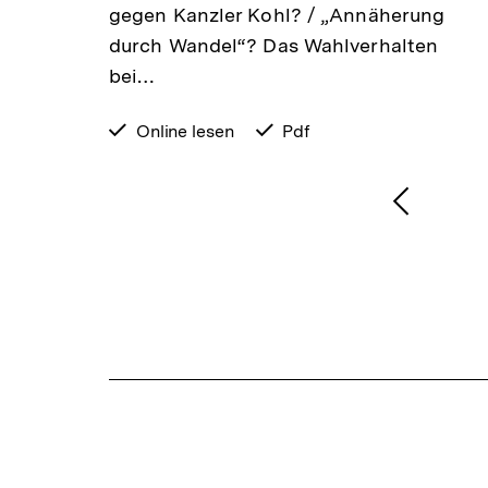
t /
gegen Kanzler Kohl? / „Annäherung
mus
durch Wandel“? Das Wahlverhalten
bei…
verfügbar
Online lesen
verfügbar
Pdf
zum
als
1
/
2
Karussellinhalt
von
Vorheri
Inhalt
anzeige